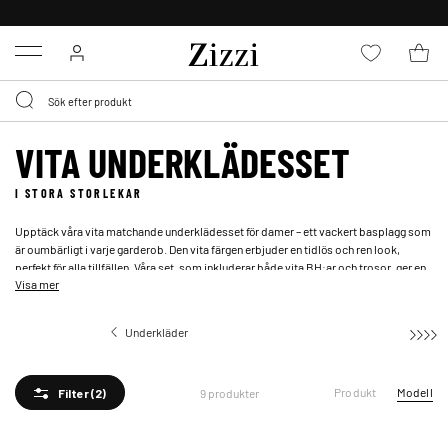
FRI FRAKT ÖVER 499 KR*
Menu
VITA UNDERKLÄDESSET
I STORA STORLEKAR
Upptäck våra vita matchande underklädesset för damer – ett vackert basplagg som
är oumbärligt i varje garderob. Den vita färgen erbjuder en tidlös och ren look,
perfekt för alla tillfällen. Våra set, som inkluderar både vita BH:ar och trosor, ger en
Visa mer
harmonisk och stilren känsla. Dessa vita underklädesset är idealiska för att skapa
en fräsch och klassisk bas i din underklädeskollektion.
Underkläder
Underklädesset
Produkt
Modell
9 produkter
Filter
(2)