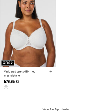
3 FÖR 2
Vadderad spets-BH med
meshdetaljer
579,95 kr
Visar 9 av 9 produkter