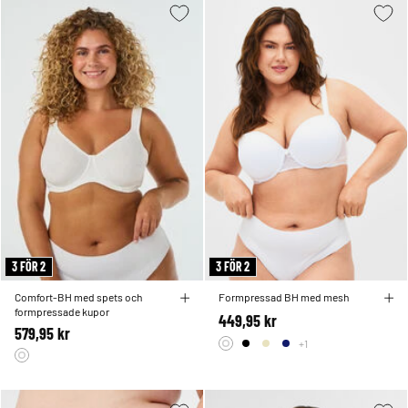
3 FÖR 2
3 FÖR 2
Comfort-BH med spets och
Formpressad BH med mesh
formpressade kupor
449,95 kr
579,95 kr
+1