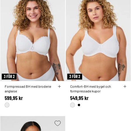
3 FÖR 2
3 FÖR 2
Formpressad BH med broderie
Comfort-BH med bygel och
anglaise
formpressade kupor
599,95 kr
549,95 kr