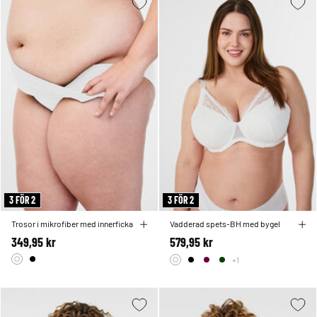
3 FÖR 2
3 FÖR 2
Trosor i mikrofiber med innerficka
Vadderad spets-BH med bygel
349,95 kr
579,95 kr
+1