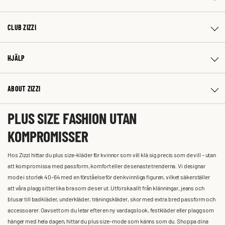
CLUB ZIZZI
HJÄLP
ABOUT ZIZZI
PLUS SIZE FASHION UTAN
KOMPROMISSER
Hos Zizzi hittar du plus size-kläder för kvinnor som vill klä sig precis som de vill – utan
att kompromissa med passform, komfort eller de senaste trenderna. Vi designar
mode i storlek 40-64 med en förståelse för den kvinnliga figuren, vilket säkerställer
att våra plagg sitter lika bra som de ser ut. Utforska allt från klänningar, jeans och
blusar till badkläder, underkläder, träningskläder, skor med extra bred passform och
accessoarer. Oavsett om du letar efter en ny vardagslook, festkläder eller plagg som
hänger med hela dagen, hittar du plus size-mode som känns som du. Shoppa dina