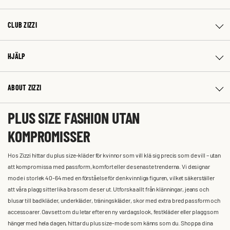
CLUB ZIZZI
HJÄLP
ABOUT ZIZZI
PLUS SIZE FASHION UTAN
KOMPROMISSER
Hos Zizzi hittar du plus size-kläder för kvinnor som vill klä sig precis som de vill – utan
att kompromissa med passform, komfort eller de senaste trenderna. Vi designar
mode i storlek 40-64 med en förståelse för den kvinnliga figuren, vilket säkerställer
att våra plagg sitter lika bra som de ser ut. Utforska allt från klänningar, jeans och
blusar till badkläder, underkläder, träningskläder, skor med extra bred passform och
accessoarer. Oavsett om du letar efter en ny vardagslook, festkläder eller plagg som
hänger med hela dagen, hittar du plus size-mode som känns som du. Shoppa dina