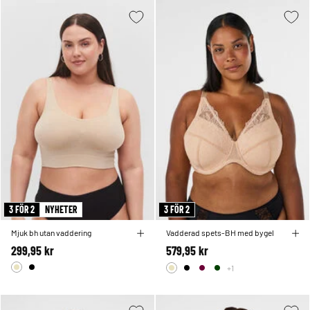
3 FÖR 2
NYHETER
3 FÖR 2
Mjuk bh utan vaddering
Vadderad spets-BH med bygel
299,95 kr
579,95 kr
+1