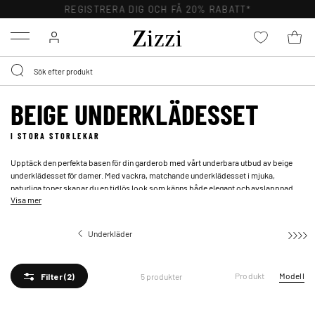
REGISTRERA DIG OCH FÅ 20% RABATT*
Menu
BEIGE UNDERKLÄDESSET
I STORA STORLEKAR
Upptäck den perfekta basen för din garderob med vårt underbara utbud av beige
underklädesset för damer. Med vackra, matchande underklädesset i mjuka,
naturliga toner skapar du en tidlös look som känns både elegant och avslappnad.
Visa mer
Kombinera ett matchande BH- och trosset i beige för en harmonisk helhet, eller
skapa en lekfull kontrast med spetsdetaljer och fina snitt.
Underkläder
Underklädesset
Produkt
Modell
5 produkter
Filter
(2)