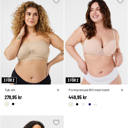
3 FÖR 2
3 FÖR 2
Tub-bh
Formpressad BH med mesh
279,95 kr
449,95 kr
+1