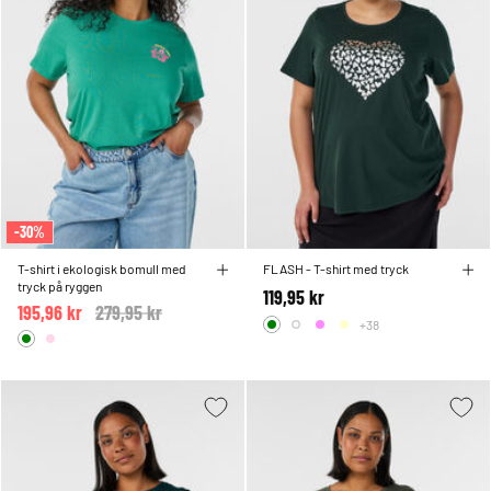
-30%
T-shirt i ekologisk bomull med
FLASH - T-shirt med tryck
tryck på ryggen
119,95 kr
195,96 kr
Price reduced from
279,95 kr
to
+38