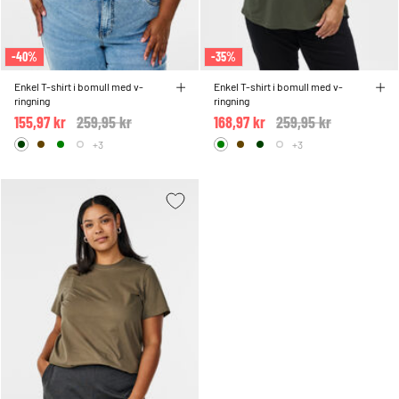
-40%
-35%
Enkel T-shirt i bomull med v-
Enkel T-shirt i bomull med v-
ringning
ringning
155,97 kr
Price reduced from
259,95 kr
to
168,97 kr
Price reduced from
259,95 kr
to
+3
+3