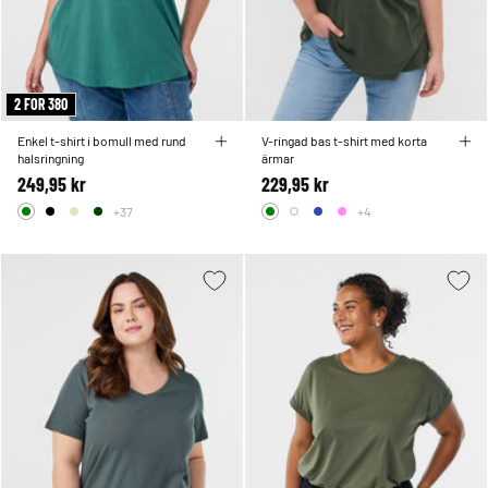
2 FOR 380
Enkel t-shirt i bomull med rund
V-ringad bas t-shirt med korta
halsringning
ärmar
249,95 kr
229,95 kr
+37
+4