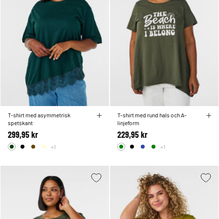
T-shirt med asymmetrisk
T-shirt med rund hals och A-
spetskant
linjeform
299,95 kr
229,95 kr
+1
+1