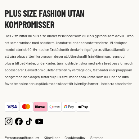
PLUS SIZE FASHION UTAN
KOMPROMISSER
Hos Zizzi hittar du plus size-kläder för kvinnor som vill klä sig precis som de vill – utan
att kompromissa med passform, komfort eller de senaste trenderna. Vi designar
mode i storlek 40-64 med en förståelse för den kvinnliga figuren, vilket säkerställer
att våra plagg sitter lika bra som de ser ut. Utforska allt från klänningar, jeans och
blusar till badkläder, underkläder, träningskläder, skor med extra bred passform och
accessoarer. Oavsett om du letar efter en ny vardagslook, festkläder eller plagg som
hänger med hela dagen, hittar du plus size-mode som känns som du. Shoppa dina
favoriter online och upptäck mode skapat för kvinnliga former – inte bara standarder.
Personuppgiftspolicy
Köpvillkor
Cookiepolicy
Sitemap