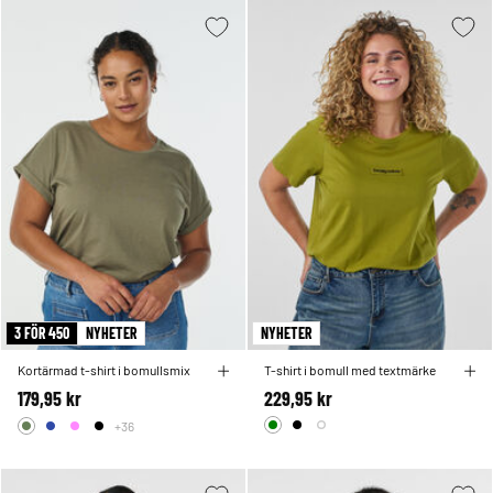
3 FÖR 450
NYHETER
NYHETER
Kortärmad t-shirt i bomullsmix
T-shirt i bomull med textmärke
179,95 kr
229,95 kr
+36