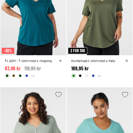
-30%
2 FOR 300
FLASH - T-shirt med v-ringning
Kortärmad t-shirt med v-hals
83,96 kr
Price reduced from
119,95 kr
to
169,95 kr
+2
+4