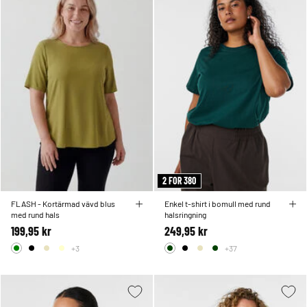
2 FOR 380
FLASH - Kortärmad vävd blus
Enkel t-shirt i bomull med rund
med rund hals
halsringning
199,95 kr
249,95 kr
+3
+37