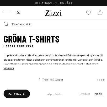
BYT GRATIS INOM 30 DAGAR
Menu
GRÖNA T-SHIRTS
I STORA STORLEKAR
Upptäck vårt stora utbud av gröna t-shirts för damer! Från mjuka pastellnyanser till
djupa gröna toner, hittar du här den perfekta gröna t-shirten för varje stil och tillfälle.
Oavsett om du söker en avslappnad t-shirt för vardagen, en elegant t-shirt för en
Visa mer
festlig kväll, eller en bekväm t-shirt för träningspasset, har vi det du behöver.
Utforska vårt sortiment av gröna t-shirts i stora storlekar och låt dig inspireras av
denna vackra färg!
T-shirts & toppar
Produkt
Modell
41 produkter
Filter
(2)