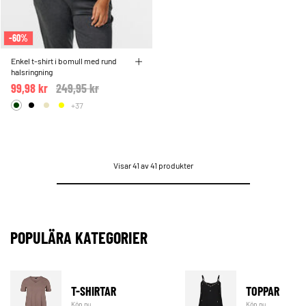
-60%
Enkel t-shirt i bomull med rund
halsringning
99,98 kr
Price reduced from
249,95 kr
to
+37
Visar 41 av 41 produkter
POPULÄRA KATEGORIER
T-SHIRTAR
TOPPAR
Köp nu
Köp nu