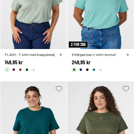
2 FOR 380
FLASH - T-shirt med knappdetalj
Enfärgad bas-t-shirt i bomull
149,95 kr
249,95 kr
+8
+9