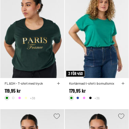
3 FÖR 450
FLASH - T-shirt med tryck
Kortärmad t-shirt i bomullsmix
119,95 kr
179,95 kr
+38
+36