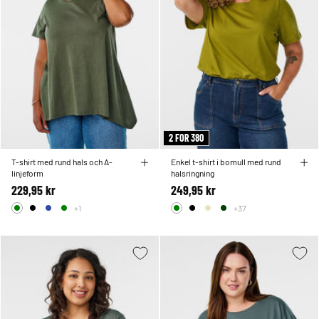
2 FOR 380
T-shirt med rund hals och A-
Enkel t-shirt i bomull med rund
linjeform
halsringning
229,95 kr
249,95 kr
+1
+37