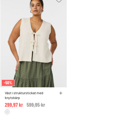
-50%
Väst i strukturstickat med
knytskärp
299,97 kr
Price reduced from
599,95 kr
to