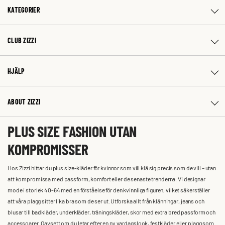
KATEGORIER
CLUB ZIZZI
HJÄLP
ABOUT ZIZZI
PLUS SIZE FASHION UTAN
KOMPROMISSER
Hos Zizzi hittar du plus size-kläder för kvinnor som vill klä sig precis som de vill – utan
att kompromissa med passform, komfort eller de senaste trenderna. Vi designar
mode i storlek 40-64 med en förståelse för den kvinnliga figuren, vilket säkerställer
att våra plagg sitter lika bra som de ser ut. Utforska allt från klänningar, jeans och
blusar till badkläder, underkläder, träningskläder, skor med extra bred passform och
accessoarer. Oavsett om du letar efter en ny vardagslook, festkläder eller plagg som