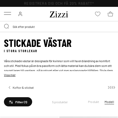
REGISTRERA DIG OCH FÅ 20% RABATT*
Menu
STICKADE VÄSTAR
I STORA STORLEKAR
Våra stickade västar är designade för kvinnor som vill ha en blandning av komfort
och stil. Med fokus på en bra passform och lätta material kan du bära dem som ett
snyggt lager till vardags, på kontoret eller vid mer avslappnade tillfällen. Styla dem
Visa mer
över en
skjorta
för en klassisk look, eller matcha dem med dina favoritklänningar för
en feminin touch. En stickad väst är ett enkelt stylingknep som gör stor skillnad.
Koftor & stickat
Produkt
Modell
5 produkter
Filter
(1)