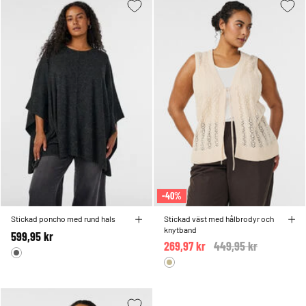
-40%
Stickad poncho med rund hals
Stickad väst med hålbrodyr och
knytband
599,95 kr
269,97 kr
Price reduced from
449,95 kr
to