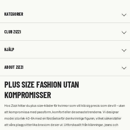
KATEGORIER
CLUB ZIZZI
HJÄLP
ABOUT ZIZZI
PLUS SIZE FASHION UTAN
KOMPROMISSER
Hos Zizzi hittar du plus size-kläder för kvinnor som vill klä sig precis som de vill – utan
att kompromissa med passform, komfort eller de senaste trenderna. Vi designar
mode i storlek 40-64 med en förståelse för den kvinnliga figuren, vilket säkerställer
att våra plagg sitter lika bra som de ser ut. Utforska allt från klänningar, jeans och