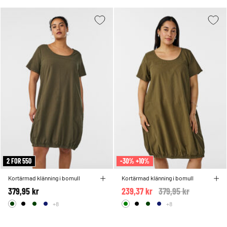
2 FOR 550
-30% +10%
Kortärmad klänning i bomull
Kortärmad klänning i bomull
379,95 kr
239,37 kr
Price reduced from
379,95 kr
to
+8
+8