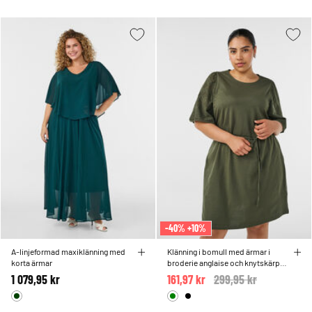
-40% +10%
A-linjeformad maxiklänning med
Klänning i bomull med ärmar i
korta ärmar
broderie anglaise och knytskärp i
midjan
1 079,95 kr
161,97 kr
Price reduced from
299,95 kr
to