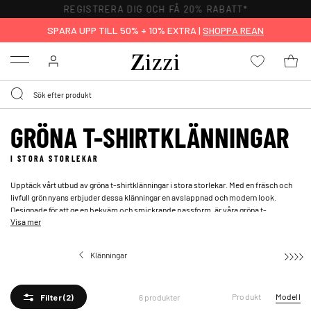
REGISTRERA DIG OCH FÅ 20% RABATT*
SPARA UPP TILL 50% + 10% EXTRA |
SHOPPA REAN
Menu
GRÖNA T-SHIRTKLÄNNINGAR
I STORA STORLEKAR
Upptäck vårt utbud av gröna t-shirtklänningar i stora storlekar. Med en fräsch och
livfull grön nyans erbjuder dessa klänningar en avslappnad och modern look.
Designade för att ge en bekväm och smickrande passform, är våra gröna t-
Visa mer
shirtklänningar ett perfekt val för att uppdatera din garderob med något både stiligt
och funktionellt. Välj bland våra
gröna klänningar
för att tillföra en färgglad och
elegant touch till din stil.
Klänningar
T-Shirtklänningar
Produkt
Modell
6 produkter
Filter
(2)