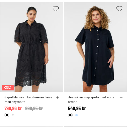
-20%
Skjortklänning i broderie anglaise
Jeansklänningskjorta med korta
med knytbälte
ärmar
799,96 kr
Price reduced from
999,95 kr
to
549,95 kr