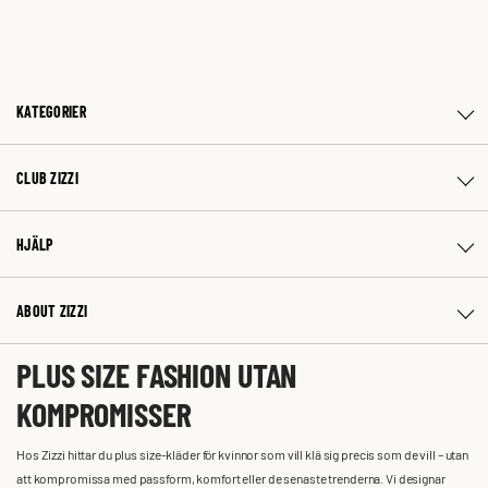
KATEGORIER
CLUB ZIZZI
HJÄLP
ABOUT ZIZZI
PLUS SIZE FASHION UTAN
KOMPROMISSER
Hos Zizzi hittar du plus size-kläder för kvinnor som vill klä sig precis som de vill – utan
att kompromissa med passform, komfort eller de senaste trenderna. Vi designar