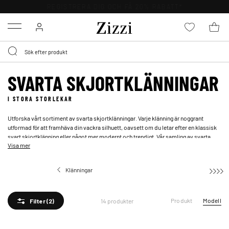
FRI FRAKT ÖVER 499 KR*
Menu
SVARTA SKJORTKLÄNNINGAR
I STORA STORLEKAR
Utforska vårt sortiment av svarta skjortklänningar. Varje klänning är noggrant
utformad för att framhäva din vackra silhuett, oavsett om du letar efter en klassisk
svart skjortklänning eller något mer modernt och trendigt. Vår samling av svarta
Visa mer
skjortklänningar i stora storlekar erbjuder en oöverträffad variation, från
avslappnade och bekväma modeller till mer festliga och sofistikerade alternativ.
Uppgradera din garderob med en tidlös och mångsidig svart skjortklänning eller
Klänningar
Skjortklänningar
kolla in hela vårt utbud av vackra
svarta sommarklänningar
.
Produkt
Modell
14 produkter
Filter
(2)