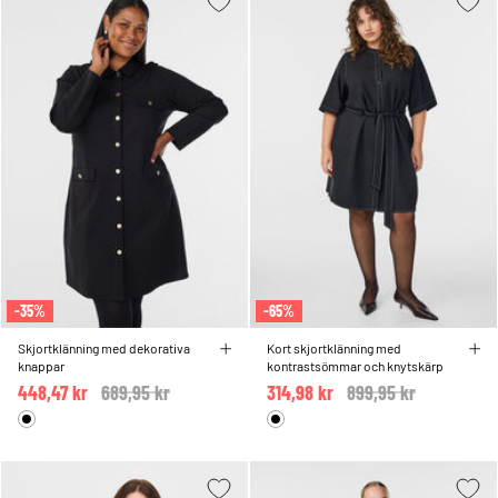
-35%
-65%
Skjortklänning med dekorativa
Kort skjortklänning med
knappar
kontrastsömmar och knytskärp
448,47 kr
Price reduced from
689,95 kr
to
314,98 kr
Price reduced from
899,95 kr
to