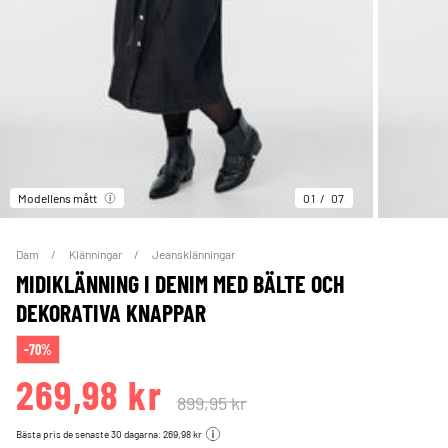
Modellens mått
01
07
Dam
Klänningar
Jeansklänningar
MIDIKLÄNNING I DENIM MED BÄLTE OCH
DEKORATIVA KNAPPAR
-70%
269,98 kr
899,95 kr
Bästa pris de senaste 30 dagarna: 269,98 kr