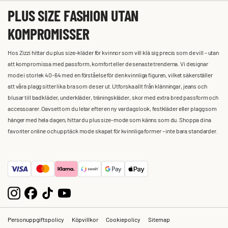
PLUS SIZE FASHION UTAN
KOMPROMISSER
Hos Zizzi hittar du plus size-kläder för kvinnor som vill klä sig precis som de vill – utan
att kompromissa med passform, komfort eller de senaste trenderna. Vi designar
mode i storlek 40-64 med en förståelse för den kvinnliga figuren, vilket säkerställer
att våra plagg sitter lika bra som de ser ut. Utforska allt från klänningar, jeans och
blusar till badkläder, underkläder, träningskläder, skor med extra bred passform och
accessoarer. Oavsett om du letar efter en ny vardagslook, festkläder eller plagg som
hänger med hela dagen, hittar du plus size-mode som känns som du. Shoppa dina
favoriter online och upptäck mode skapat för kvinnliga former – inte bara standarder.
Personuppgiftspolicy
Köpvillkor
Cookiepolicy
Sitemap