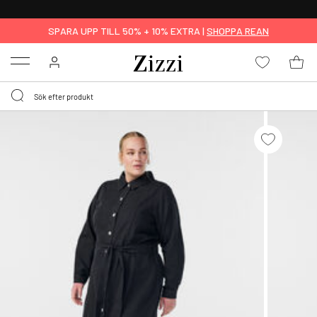
FRI FRAKT ÖVER 499 KR*
SPARA UPP TILL 50% + 10% EXTRA |
SHOPPA REAN
Menu