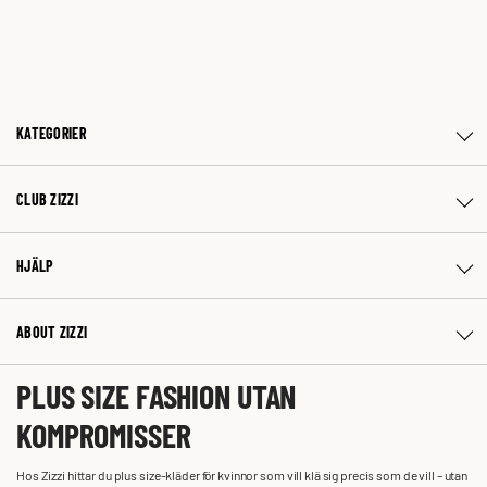
KATEGORIER
CLUB ZIZZI
HJÄLP
ABOUT ZIZZI
PLUS SIZE FASHION UTAN
KOMPROMISSER
Hos Zizzi hittar du plus size-kläder för kvinnor som vill klä sig precis som de vill – utan