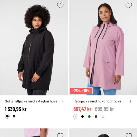
-25% +10%
Softshelljacka med avtagbar huva
Regnjacka med fickor och huva
1 539,95 kr
607,47 kr
Price reduced from
899,95 kr
to
+3