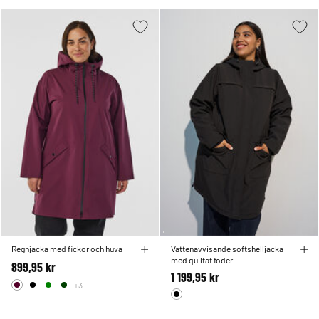
Regnjacka med fickor och huva
Vattenavvisande softshelljacka
med quiltat foder
899,95 kr
1 199,95 kr
+3