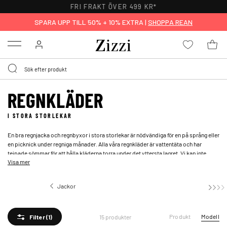
FRI FRAKT ÖVER 499 KR*
SPARA UPP TILL 50% + 10% EXTRA |
SHOPPA REAN
Menu
REGNKLÄDER
I STORA STORLEKAR
En bra regnjacka och regnbyxor i stora storlekar är nödvändiga för en på språng eller
en picknick under regniga månader. Alla våra regnkläder är vattentäta och har
tejpade sömmar för att hålla kläderna torra under det yttersta lagret. Vi kan inte
Visa mer
undvika regnet, men med en praktisk regnjacka eller en varm softshelljacka är
regniga dagar inga problem.
Jackor
Regnkläder
Produkt
Modell
15 produkter
Filter
(1)