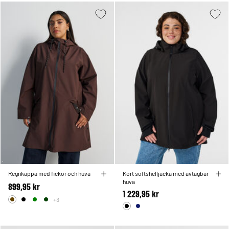
Regnkappa med fickor och huva
Kort softshelljacka med avtagbar
huva
899,95 kr
1 229,95 kr
+3