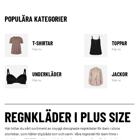
POPULÄRA KATEGORIER
T-SHIRTAR
TOPPAR
Köp nu
Köp nu
UNDERKLÄDER
JACKOR
Köp nu
Köp nu
REGNKLÄDER I PLUS SIZE
Här hittar du vårt sortiment av snyggt designade regnkläder för dam i stora
storlekar, som håller dig både torr och varm. Våra regnställ för dam finns i