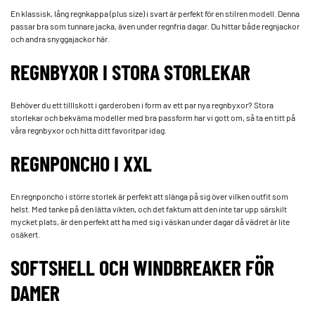
En klassisk, lång regnkappa (plus size) i svart är perfekt för en stilren modell. Denna
passar bra som tunnare jacka, även under regnfria dagar. Du hittar både regnjackor
och andra snygga­jackor här.
REGNBYXOR I STORA STORLEKAR
Behöver du ett tilllskott i garderoben i form av ett par nya regnbyxor? Stora
storlekar och bekväma modeller med bra passform har vi gott om, så ta en titt på
våra regnbyxor och hitta ditt favoritpar idag.
REGNPONCHO I XXL
En regnponcho i större storlek är perfekt att slänga på sig över vilken outfit som
helst. Med tanke på den lätta vikten, och det faktum att den inte tar upp särskilt
mycket plats, är den perfekt att ha med sig i väskan under dagar då vädret är lite
osäkert.
SOFTSHELL OCH WINDBREAKER FÖR
DAMER