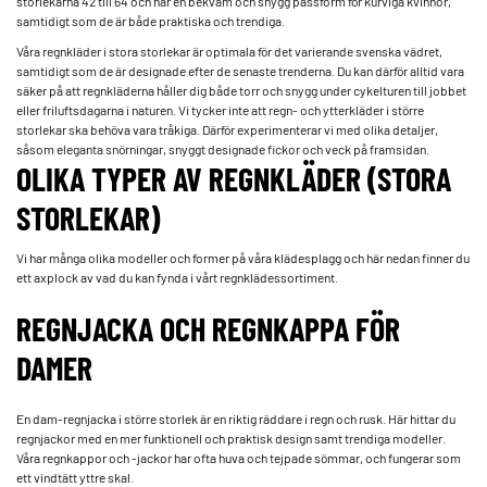
storlekarna 42 till 64 och har en bekväm och snygg passform för kurviga kvinnor,
samtidigt som de är både praktiska och trendiga.
Våra regnkläder i stora storlekar är optimala för det varierande svenska vädret,
samtidigt som de är designade efter de senaste trenderna. Du kan därför alltid vara
säker på att regnkläderna håller dig både torr och snygg under cykelturen till jobbet
eller friluftsdagarna i naturen. Vi tycker inte att regn- och ytterkläder i större
storlekar ska behöva vara tråkiga. Därför experimenterar vi med olika detaljer,
såsom eleganta snörningar, snyggt designade fickor och veck på framsidan.
OLIKA TYPER AV REGNKLÄDER (STORA
STORLEKAR)
Vi har många olika modeller och former på våra klädesplagg och här nedan finner du
ett axplock av vad du kan fynda i vårt regnklädessortiment.
REGNJACKA OCH REGNKAPPA FÖR
DAMER
En dam-regnjacka i större storlek är en riktig räddare i regn och rusk. Här hittar du
regnjackor med en mer funktionell och praktisk design samt trendiga modeller.
Våra regnkappor och -jackor har ofta huva och tejpade sömmar, och fungerar som
ett vindtätt yttre skal.