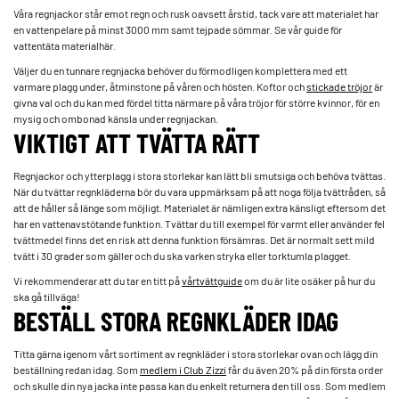
Våra regnjackor står emot regn och rusk oavsett årstid, tack vare att materialet har
en vattenpelare på minst 3000 mm samt tejpade sömmar. Se vår guide för
vattentäta material­här.
Väljer du en tunnare regnjacka behöver du förmodligen komplettera med ett
varmare plagg under, åtminstone på våren och hösten. Koftor och
stickade tröjor
är
givna val och du kan med fördel titta närmare på våra tröjor för större kvinnor, för en
mysig och ombonad känsla under regnjackan.
VIKTIGT ATT TVÄTTA RÄTT
Regnjackor och ytterplagg i stora storlekar kan lätt bli smutsiga och behöva tvättas.
När du tvättar regnkläderna bör du vara uppmärksam på att noga följa tvättråden, så
att de håller så länge som möjligt. Materialet är nämligen extra känsligt eftersom det
har en vattenavstötande funktion. Tvättar du till exempel för varmt eller använder fel
tvättmedel finns det en risk att denna funktion försämras. Det är normalt sett mild
tvätt i 30 grader som gäller och du ska varken stryka eller torktumla plagget.
Vi rekommenderar att du tar en titt på
vår­tvättguide
om du är lite osäker på hur du
ska gå tillväga!
BESTÄLL STORA REGNKLÄDER IDAG
Titta gärna igenom vårt sortiment av regnkläder i stora storlekar ovan och lägg din
beställning redan idag. Som
medlem i Club Zizzi
får du även 20% på din första order
och skulle din nya jacka inte passa kan du enkelt returnera den till oss. Som medlem