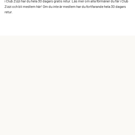
i Club Zizzi har du hela 30 dagars gratis retur. Läs mer om alla förmåner du får i Club
Zizzi och bli medlem ­här! Om du inte är medlem har du fortfarande hela 30 dagars
retur.