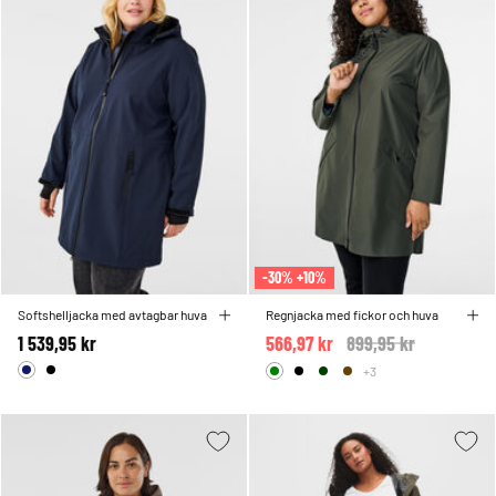
-30% +10%
Softshelljacka med avtagbar huva
Regnjacka med fickor och huva
1 539,95 kr
566,97 kr
Price reduced from
899,95 kr
to
+3