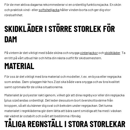
För de mer aktiva dagarna rekommederar vi en ordentlig funktionsjacka. En skön
och praktisk vind- eller
softshelljacka
håller vinden borta och ger dig stor
rörelsefrihet.
SKIDKLÄDER I STÖRRE STORLEK FÖR
DAM
På vintern är det viktigt med både sköna och snygga­­
vinterjackor
­ och­­
skidkläder
. Ta
en titt på vårt utbud här och hitta din nästa outfit för skidsemestern.
MATERIAL
För oss är det viktigt med bra material och modeller, t.ex. en byxa eller regnjacka
som andas. Dam-plaggen här hos Zizzi ska både vara snygga och av bra kvalitet
samt optimala för de olika situationerna.
Materialet är polyester rakt igenom, vilket gör att dina regnbyxor eller din regnjacka
(plus size) andas ordentligt. Det leder dessutom bort överskottsvärme från
kroppen, så att du känner dig sval och bekväm under regnjackan. Det tunna
materialet i regnkläderna gör dem lätta att bära samt smidiga att ha med i väskan
när vädret är ostabilt och svårt att bedömma i förväg.
TÅLIGA REGNSTÄLL I STORA STORLEKAR