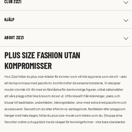
CLUB ZIZZI
HJÄLP
ABOUT ZIZZI
PLUS SIZE FASHION UTAN
KOMPROMISSER
Hos Zizzi hittar du plus size-kläder för kvinnor som vill klä sig precis som de vill – utan
att kompromissa med passform, komfort eller de senaste trenderna. Vi designar
mode i storlek 40-64 med en förståelse för den kvinnliga figuren, vilket säkerställer
att våra plagg sitter lika bra som de ser ut. Utforska allt från klänningar, jeans och
blusar till badkläder, underkläder, träningskläder, skor med extra bred passform och
accessoarer. Oavsett om du letar efter en ny vardagslook, festkläder eller plagg som
hänger med hela dagen, hittar du plus size-mode som känns som du. Shoppa dina
favoriter online och upptäck mode skapat för kvinnliga former – inte bara standarder.