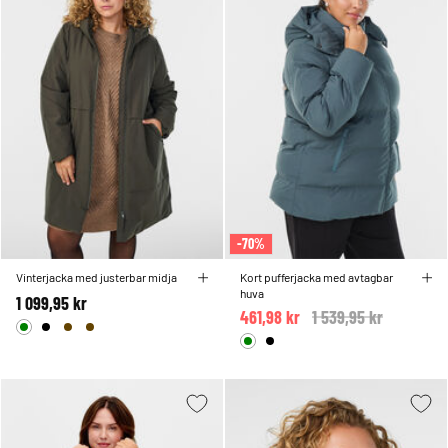
-70%
Vinterjacka med justerbar midja
Kort pufferjacka med avtagbar
huva
1 099,95 kr
461,98 kr
Price reduced from
1 539,95 kr
to