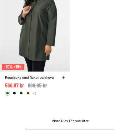
-30% +10%
Regnjacka med fickor och huva
566,97 kr
Price reduced from
899,95 kr
to
+3
Visar 17 av 17 produkter