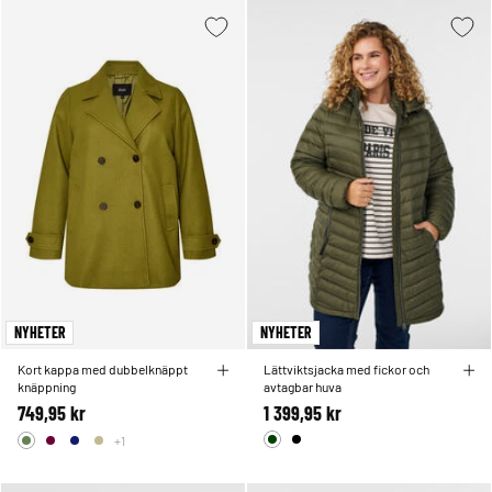
NYHETER
NYHETER
Kort kappa med dubbelknäppt
Lättviktsjacka med fickor och
knäppning
avtagbar huva
749,95 kr
1 399,95 kr
+1