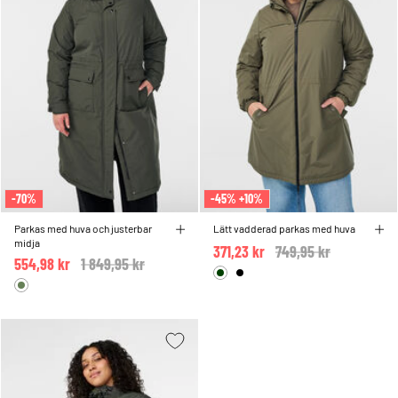
-70%
-45% +10%
Parkas med huva och justerbar
Lätt vadderad parkas med huva
midja
371,23 kr
Price reduced from
749,95 kr
to
554,98 kr
Price reduced from
1 849,95 kr
to