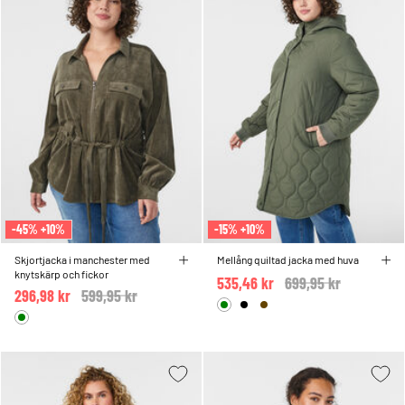
-45% +10%
-15% +10%
Skjortjacka i manchester med
Mellång quiltad jacka med huva
knytskärp och fickor
535,46 kr
Price reduced from
699,95 kr
to
296,98 kr
Price reduced from
599,95 kr
to