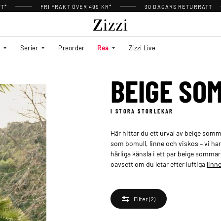
TT*
FRI FRAKT ÖVER 499 KR*
30 DAGARS RETURRÄTT
Serier
Preorder
Rea
Zizzi Live
BEIGE SO
I STORA STORLEKAR
Här hittar du ett urval av beige somma
som bomull, linne och viskos – vi h
härliga känsla i ett par beige somma
oavsett om du letar efter luftiga
linn
Filter
(2)