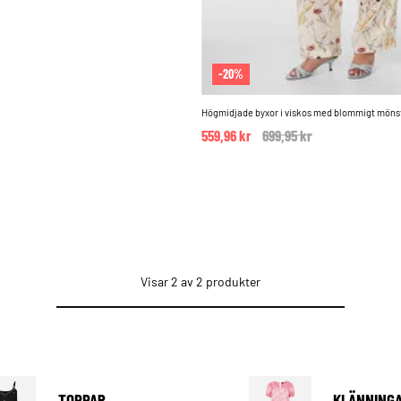
-20%
Högmidjade byxor i viskos med blommigt möns
559,96 kr
Price reduced from
699,95 kr
to
Visar 2 av 2 produkter
TOPPAR
KLÄNNING