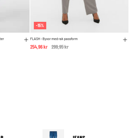
-15%
ter
FLASH - Byxor med rak passform
254,96 kr
Price reduced from
299,95 kr
to
JEANS
AR