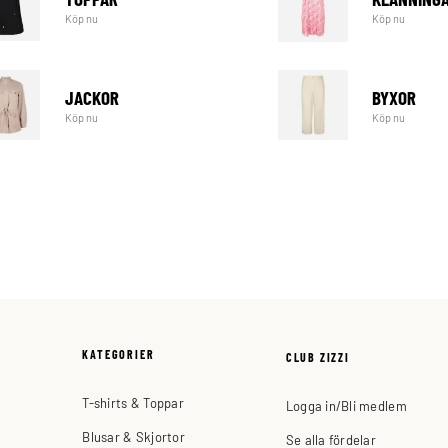
Köp nu
Köp nu
JACKOR
BYXOR
Köp nu
Köp nu
KATEGORIER
CLUB ZIZZI
T-shirts & Toppar
Logga in/Bli medlem
Blusar & Skjortor
Se alla fördelar