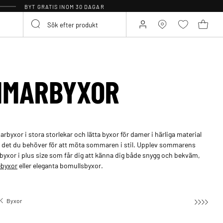
BYT GRATIS INOM 30 DAGAR
MMARBYXOR
rbyxor i stora storlekar och lätta byxor för damer i härliga material
ar det du behöver för att möta sommaren i stil. Upplev sommarens
rbyxor i plus size som får dig att känna dig både snygg och bekväm,
ebyxor
eller eleganta bomullsbyxor.
Byxor
Sommarbyxor