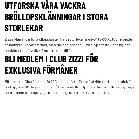
UTFORSKA VÅRA VACKRA
BRÖLLOPSKLÄNNINGAR I STORA
STORLEKAR
Zizzis klänningar för bröllopsgäster finns i storlekarna 42–64 (S–XXXL) och erbjuder
en mängd olika passformer, material och längder. Hitta din perfekta klänning idag
och känn dig självsäker från ceremoni till fest.
BLI MEDLEM I CLUB ZIZZI FÖR
EXKLUSIVA FÖRMÅNER
Bli medlem i
Club Zizzi
och få 20% rabatt på din första festklänning i stor storlek för
bröllop, plus 30 dagars fri retur på flera modeller. Upptäck din favoritklänning i lugn
och ro hemma och gör varje bröllopsinbjudan till en chans att stråla.