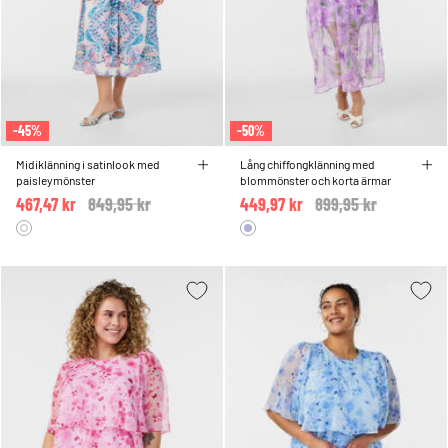
-45%
-50%
Midiklänning i satinlook med
Lång chiffongklänning med
paisleymönster
blommönster och korta ärmar
467,47 kr
Price reduced from
849,95 kr
to
449,97 kr
Price reduced from
899,95 kr
to