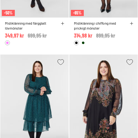
-50%
-65%
Midiklänning med färgglatt
Midiklänning i chiffong med
lövmönster
prickigt mönster
349,97 kr
Price reduced from
699,95 kr
to
314,98 kr
Price reduced from
899,95 kr
to