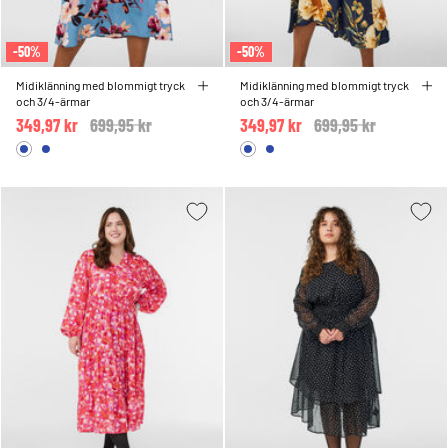
-50%
-50%
Midiklänning med blommigt tryck
Midiklänning med blommigt tryck
och 3/4-ärmar
och 3/4-ärmar
349,97 kr
Price reduced from
699,95 kr
to
349,97 kr
Price reduced from
699,95 kr
to