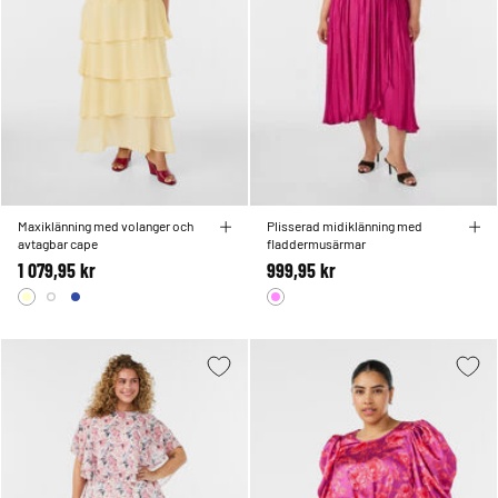
Maxiklänning med volanger och
Plisserad midiklänning med
avtagbar cape
fladdermusärmar
1 079,95 kr
999,95 kr