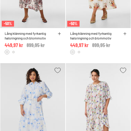
-50%
-50%
Lång klänning med fyrkantig
Lång klänning med fyrkantig
halsringning och blommotiv
halsringning och blommotiv
449,97 kr
Price reduced from
899,95 kr
to
449,97 kr
Price reduced from
899,95 kr
to