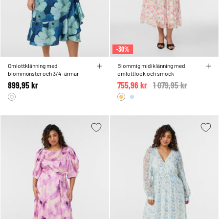
-30%
Omlottklänning med
Blommig midiklänning med
blommönster och 3/4-ärmar
omlottlook och smock
899,95 kr
755,96 kr
Price reduced from
1 079,95 kr
to