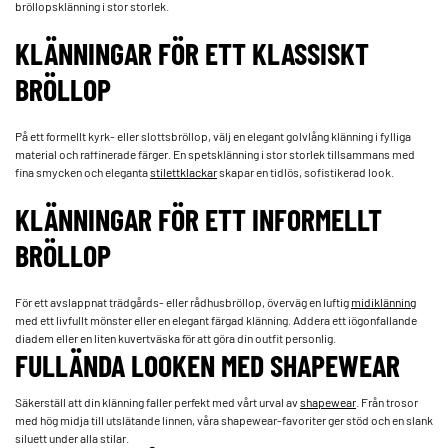
bröllopsklänning i stor storlek.
KLÄNNINGAR FÖR ETT KLASSISKT
BRÖLLOP
På ett formellt kyrk- eller slottsbröllop, välj en elegant golvlång klänning i fylliga
material och raffinerade färger. En spetsklänning i stor storlek tillsammans med
fina smycken och eleganta
stilettklackar
skapar en tidlös, sofistikerad look.
KLÄNNINGAR FÖR ETT INFORMELLT
BRÖLLOP
För ett avslappnat trädgårds- eller rådhusbröllop, överväg en luftig
midiklänning
med ett livfullt mönster eller en elegant färgad klänning. Addera ett iögonfallande
diadem eller en liten kuvertväska för att göra din outfit personlig.
FULLÄNDA LOOKEN MED SHAPEWEAR
Säkerställ att din klänning faller perfekt med vårt urval av
shapewear
. Från trosor
med hög midja till utslätande linnen, våra shapewear-favoriter ger stöd och en slank
siluett under alla stilar.