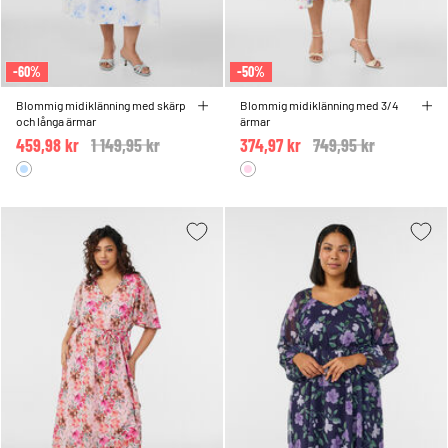
-60%
-50%
Blommig midiklänning med skärp
Blommig midiklänning med 3/4
och långa ärmar
ärmar
459,98 kr
Price reduced from
1 149,95 kr
to
374,97 kr
Price reduced from
749,95 kr
to