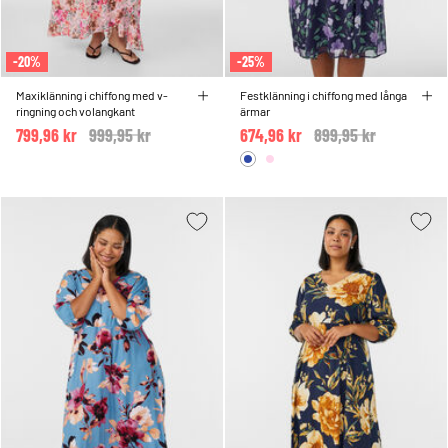
-20%
-25%
Maxiklänning i chiffong med v-
Festklänning i chiffong med långa
ringning och volangkant
ärmar
799,96 kr
Price reduced from
999,95 kr
to
674,96 kr
Price reduced from
899,95 kr
to