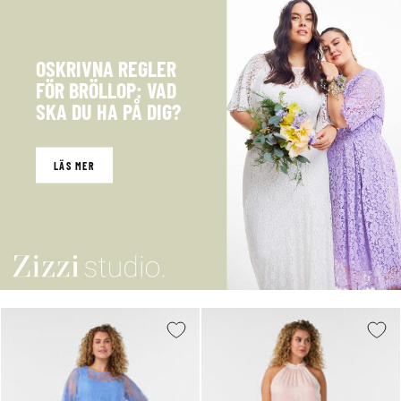
OSKRIVNA REGLER
FÖR BRÖLLOP: VAD
SKA DU HA PÅ DIG?
LÄS MER