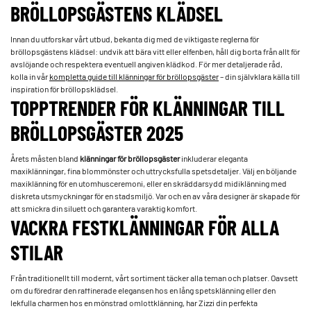
BRÖLLOPSGÄSTENS KLÄDSEL
Innan du utforskar vårt utbud, bekanta dig med de viktigaste reglerna för
bröllopsgästens klädsel: undvik att bära vitt eller elfenben, håll dig borta från allt för
avslöjande och respektera eventuell angiven klädkod. För mer detaljerade råd,
kolla in vår
kompletta guide till klänningar för bröllopsgäster
– din självklara källa till
inspiration för bröllopsklädsel.
TOPPTRENDER FÖR KLÄNNINGAR TILL
BRÖLLOPSGÄSTER 2025
Årets måsten bland
klänningar för bröllopsgäster
inkluderar eleganta
maxiklänningar, fina blommönster och uttrycksfulla spetsdetaljer. Välj en böljande
maxiklänning för en utomhusceremoni, eller en skräddarsydd midiklänning med
diskreta utsmyckningar för en stadsmiljö. Var och en av våra designer är skapade för
att smickra din siluett och garantera varaktig komfort.
VACKRA FESTKLÄNNINGAR FÖR ALLA
STILAR
Från traditionellt till modernt, vårt sortiment täcker alla teman och platser. Oavsett
om du föredrar den raffinerade elegansen hos en lång spetsklänning eller den
lekfulla charmen hos en mönstrad omlottklänning, har Zizzi din perfekta