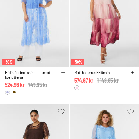
-30%
-50%
Midiklänning i skir spets med
Midi halterneckklänning
korta ärmar
574,97 kr
Price reduced from
1 149,95 kr
to
524,96 kr
Price reduced from
749,95 kr
to