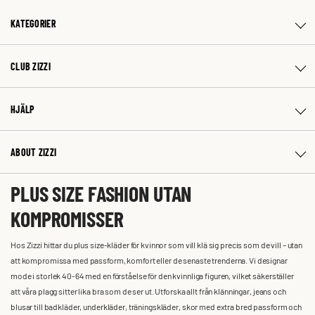
KATEGORIER
CLUB ZIZZI
HJÄLP
ABOUT ZIZZI
PLUS SIZE FASHION UTAN
KOMPROMISSER
Hos Zizzi hittar du plus size-kläder för kvinnor som vill klä sig precis som de vill – utan
att kompromissa med passform, komfort eller de senaste trenderna. Vi designar
mode i storlek 40-64 med en förståelse för den kvinnliga figuren, vilket säkerställer
att våra plagg sitter lika bra som de ser ut. Utforska allt från klänningar, jeans och
blusar till badkläder, underkläder, träningskläder, skor med extra bred passform och