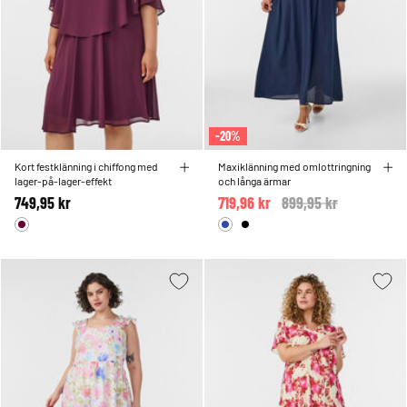
-20%
Kort festklänning i chiffong med
Maxiklänning med omlottringning
lager-på-lager-effekt
och långa ärmar
749,95 kr
719,96 kr
Price reduced from
899,95 kr
to