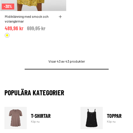
-30%
Midiklänning med smock och
volangärmar
489,96 kr
Price reduced from
699,95 kr
to
Visar 43 av 43 produkter
POPULÄRA KATEGORIER
T-SHIRTAR
TOPPAR
Köp nu
Köp nu