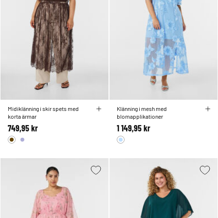
Midiklänning i skir spets med
Klänning i mesh med
korta ärmar
blomapplikationer
749,95 kr
1 149,95 kr