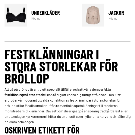
UNDERKLÄDER
JACKOR
Köp nu
Köp nu
FESTKLÄNNINGAR I
STORA STORLEKAR FÖR
BRÖLLOP
Att gå på bröllop är alltid ett speciellt tillfälle, och att välja den perfekta
festklänningen i stor storlek
kan få dig att känna dig riktigt strålande. Hos Zizzi
erbjuder vår noggrant utvalda kollektion av
festklänningar i stora storlekar
för
bröllop stilar för alla smaker – från romantiska spetsklänningar till moderna
mönstrade midiklänningar. Oavsett om du är gäst på en somrig trädgårdsfest eller
en storslagen kyrkceremoni, hittar du en siluett som hyllar dina kurvor och håller dig
bekväm hela dagen.
OSKRIVEN ETIKETT FÖR