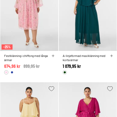
-25%
Festklänning i chiffong med långa
A-linjeformad maxiklänning med
ärmar
korta ärmar
674,96 kr
Price reduced from
899,95 kr
to
1 079,95 kr