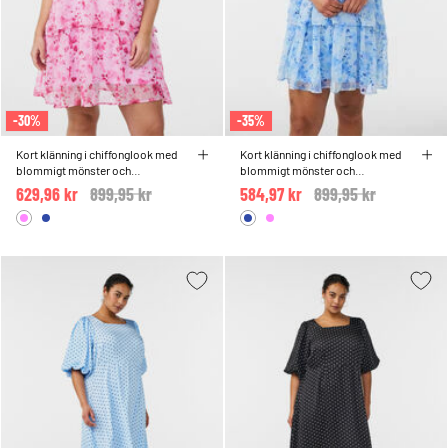
-30%
-35%
Kort klänning i chiffonglook med
Kort klänning i chiffonglook med
blommigt mönster och
blommigt mönster och
volanglager
volanglager
629,96 kr
Price reduced from
899,95 kr
to
584,97 kr
Price reduced from
899,95 kr
to