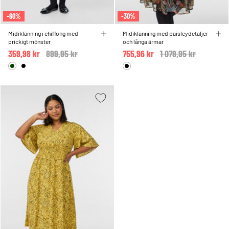
-60%
-30%
Midiklänning i chiffong med
Midiklänning med paisleydetaljer
prickigt mönster
och långa ärmar
359,98 kr
Price reduced from
899,95 kr
to
755,96 kr
Price reduced from
1 079,95 kr
to