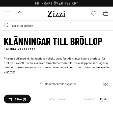
30 DAGARS RETURRÄTT
Menu
KLÄNNINGAR TILL BRÖLLOP
I STORA STORLEKAR
Fira med stil med vår fantastiska kollektion av festklänningar i stora storlekar för
bröllop. Oavsett om du ska på en formell ceremoni eller en avslappnad mottagning,
hittar du den perfekta siluetten som smickrar dina kurvor. Glöm inte att utforska vårt
Visa mer
utbud av
accessoarer
för att fullända din look som bröllopsgäst.
Kläder för bröllopsgästen
Produkt
Modell
43 produkter
Filter
(1)