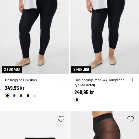
2 FOR 400
2 FOR 380
Basleggings i viskos
Basleggings med 3/4-längd och
rynkad detalj
249,95 kr
249,95 kr
+5