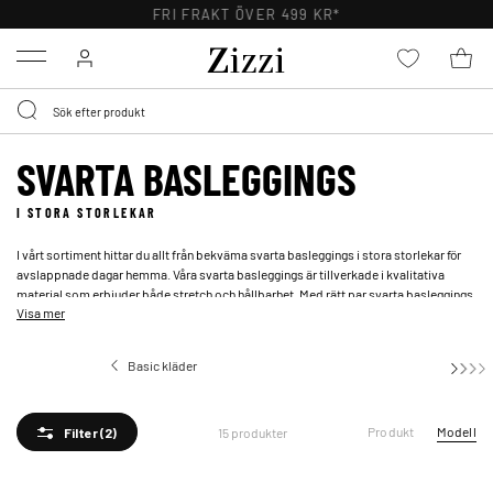
FRI FRAKT ÖVER 499 KR*
Menu
SVARTA BASLEGGINGS
I STORA STORLEKAR
I vårt sortiment hittar du allt från bekväma svarta basleggings i stora storlekar för
avslappnade dagar hemma. Våra svarta basleggings är tillverkade i kvalitativa
material som erbjuder både stretch och hållbarhet. Med rätt par svarta basleggings
Visa mer
i plus size kan du enkelt skapa en mängd olika outfits som tar dig från dag till kväll
med både elegans och enkelhet.
Basic kläder
Basleggings
Produkt
Modell
15 produkter
Filter
(2)