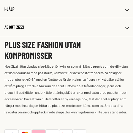
HJÄLP
ABOUT ZIZZI
PLUS SIZE FASHION UTAN
KOMPROMISSER
Hos Zizzi hittar du plus size-kläder för kvinnor som vill klä sig precis som de vill – utan
att kompromissa med passform, komfort eller de senaste trenderna. Vi designar
mode i storlek 40-64 med en förståelse för den kvinnliga figuren, vilket säkerställer
att våra plagg sitter lika bra som de ser ut. Utforska allt från klänningar, jeans och
blusar till badkläder, underkläder, träningskläder, skor med extra bred passform och
accessoarer. Oavsett om du letar efter en ny vardagslook, festkläder eller plagg som
hänger med hela dagen, hittar du plus size-mode som känns som du. Shoppa dina
favoriter online och upptäck mode skapat för kvinnliga former – inte bara standarder.