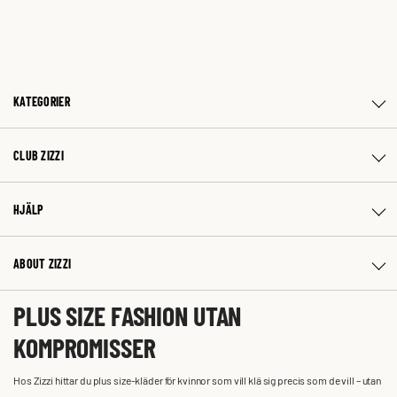
KATEGORIER
CLUB ZIZZI
HJÄLP
ABOUT ZIZZI
PLUS SIZE FASHION UTAN
KOMPROMISSER
Hos Zizzi hittar du plus size-kläder för kvinnor som vill klä sig precis som de vill – utan