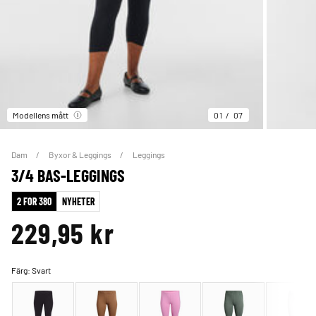
Modellens mått
01
07
Dam
Byxor & Leggings
Leggings
3/4 BAS-LEGGINGS
2 FOR 380
NYHETER
229,95 kr
Färg:
Svart