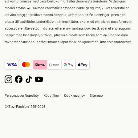
att kompromissa med passform, komfort eller de senaste trenderna. Vi designar
mode i storlek 40-64 med en förståelse för den kvinnliga figuren, vilket säkerställer
att våra plagg sitter lika bra som de ser ut. Utforska allt från klänningar, jeans och
blusar till badkläder, underkläder, träningskläder, skor med extra bred passform och
accessoarer. Oavsett om du letar efter en ny vardagslook, festkläder eller plagg som
hänger med hela dagen, hittar du plus size-mode som känns som du. Shoppa dina
favoriter online och upptäck mode skapat för kvinnliga former – inte bara standarder.
Personuppgiftspolicy
Köpvillkor
Cookiepolicy
Sitemap
© Zizzi Fashion 1999-2026