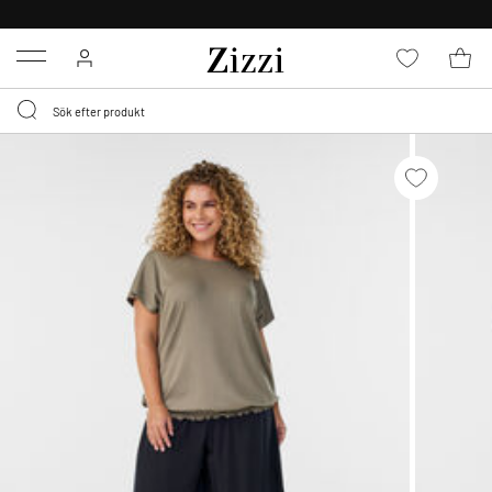
FRI FRAKT ÖVER 499 KR*
Menu