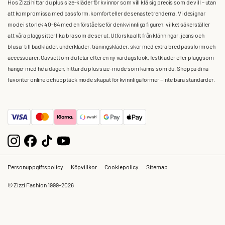
Hos Zizzi hittar du plus size-kläder för kvinnor som vill klä sig precis som de vill – utan
att kompromissa med passform, komfort eller de senaste trenderna. Vi designar
mode i storlek 40-64 med en förståelse för den kvinnliga figuren, vilket säkerställer
att våra plagg sitter lika bra som de ser ut. Utforska allt från klänningar, jeans och
blusar till badkläder, underkläder, träningskläder, skor med extra bred passform och
accessoarer. Oavsett om du letar efter en ny vardagslook, festkläder eller plagg som
hänger med hela dagen, hittar du plus size-mode som känns som du. Shoppa dina
favoriter online och upptäck mode skapat för kvinnliga former – inte bara standarder.
Personuppgiftspolicy
Köpvillkor
Cookiepolicy
Sitemap
© Zizzi Fashion 1999-2026