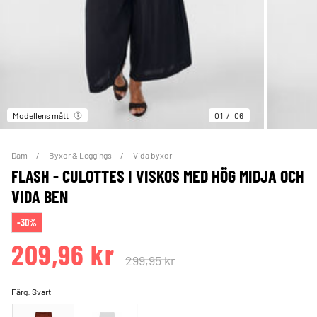
Modellens mått
01
06
Dam
Byxor & Leggings
Vida byxor
FLASH - CULOTTES I VISKOS MED HÖG MIDJA OCH
VIDA BEN
-30%
209,96 kr
299,95 kr
Färg:
Svart