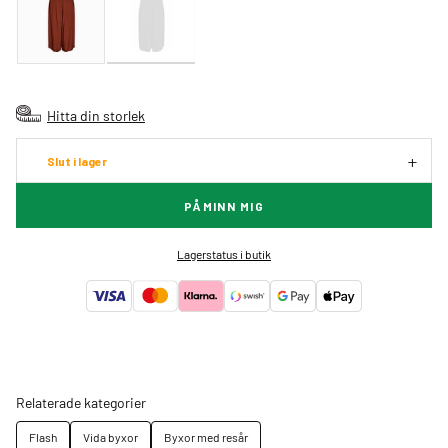
Hitta din storlek
Slut i lager
PÅMINN MIG
Lagerstatus i butik
Relaterade kategorier
Flash
Vida byxor
Byxor med resår