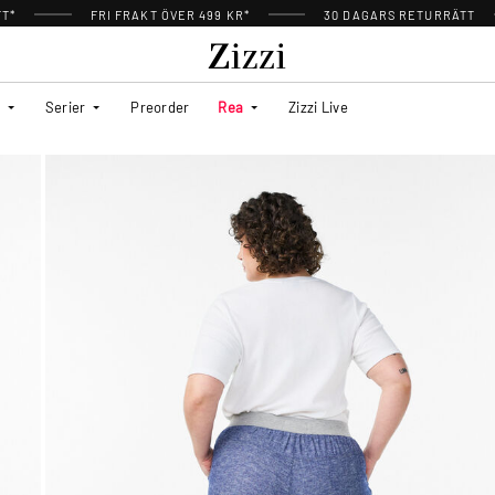
TT*
FRI FRAKT ÖVER 499 KR*
30 DAGARS RETURRÄTT
Serier
Preorder
Rea
Zizzi Live