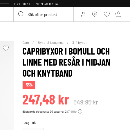
BYT GRATIS INOM 30 DAGAR
Dam
Byxor & Leggings
3-4 byxor
CAPRIBYXOR I BOMULL OCH
LINNE MED RESÅR I MIDJAN
OCH KNYTBAND
-55%
247,48 kr
549,95 kr
Bästa pris de senaste 30 dagarna: 247,48 kr
Färg:
Blå