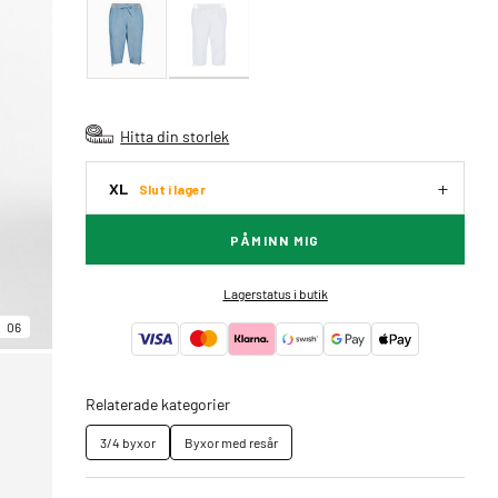
Hitta din storlek
XL
Slut i lager
PÅMINN MIG
Lagerstatus i butik
06
Relaterade kategorier
3/4 byxor
Byxor med resår