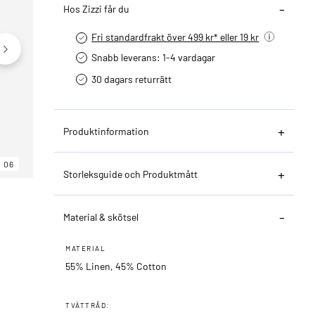
Hos Zizzi får du
Fri standardfrakt över 499 kr* eller 19 kr
Snabb leverans: 1-4 vardagar
30 dagars returrätt­
Produktinformation
06
06
06
Storleksguide och Produktmått
Material & skötsel
MATERIAL
55% Linen, 45% Cotton
TVÄTTRÅD: