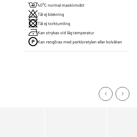
40°C normal maskintvätt
Tål ej blekning
Tål ej torktumling
Kan strykas vid låg temperatur
Kan rengöras med perkloretylen eller kolväten