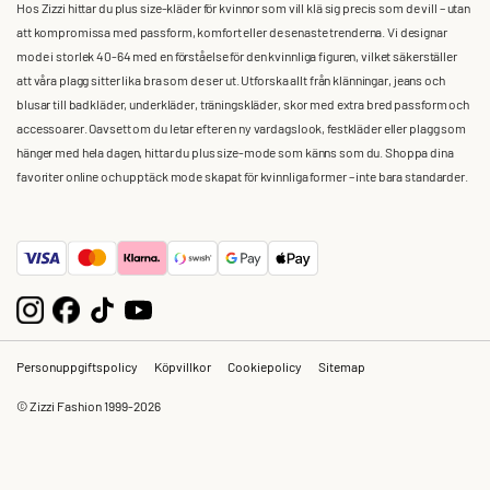
Hos Zizzi hittar du plus size-kläder för kvinnor som vill klä sig precis som de vill – utan
att kompromissa med passform, komfort eller de senaste trenderna. Vi designar
mode i storlek 40-64 med en förståelse för den kvinnliga figuren, vilket säkerställer
att våra plagg sitter lika bra som de ser ut. Utforska allt från klänningar, jeans och
blusar till badkläder, underkläder, träningskläder, skor med extra bred passform och
accessoarer. Oavsett om du letar efter en ny vardagslook, festkläder eller plagg som
hänger med hela dagen, hittar du plus size-mode som känns som du. Shoppa dina
favoriter online och upptäck mode skapat för kvinnliga former – inte bara standarder.
Personuppgiftspolicy
Köpvillkor
Cookiepolicy
Sitemap
© Zizzi Fashion 1999-2026