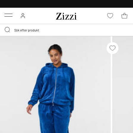
FRI FRAKT ÖVER 499 KR*
Menu