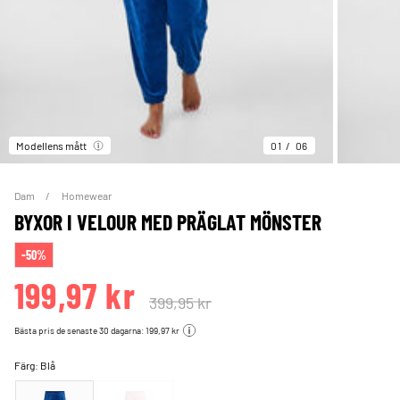
Modellens mått
01
06
Dam
Homewear
BYXOR I VELOUR MED PRÄGLAT MÖNSTER
-50%
199,97 kr
399,95 kr
Bästa pris de senaste 30 dagarna: 199,97 kr
Färg:
Blå