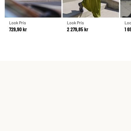
Look Pris
Look Pris
Loo
729,90 kr
2 279,85 kr
1 6