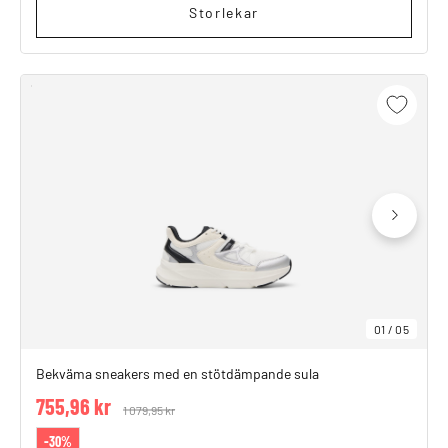
Storlekar
01
/
05
Bekväma sneakers med en stötdämpande sula
755,96 kr
Price reduced from
1 079,95 kr
to
-30%