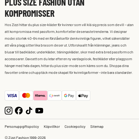
PLUS SIZE FASHION UTAN
KOMPROMISSER
Hos Zizzi hittar du plus size-kläder för kvinnor som vill klä sig precis som de vill – utan
att kompromissa med passform, komfort eller de senaste trenderna. Vi designar
mode i storlek 40-64 med en förståelse för den kvinnliga figuren, vilket säkerställer
att våra plagg sitter lika bra som de ser ut. Utforska allt från klänningar, jeans och
blusar till badkläder, underkläder, träningskläder, skor med extra bred passform och
accessoarer. Oavsett om du letar efter en ny vardagslook, festkläder eller plagg som
hänger med hela dagen, hittar du plus size-mode som känns som du. Shoppa dina
favoriter online och upptäck mode skapat för kvinnliga former – inte bara standarder.
Personuppgiftspolicy
Köpvillkor
Cookiepolicy
Sitemap
© Zizzi Fashion 1999-2026