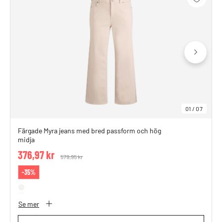
01
/
07
Färgade Myra jeans med bred passform och hög
midja
376,97 kr
Price reduced from
579,95 kr
to
-35%
Se mer