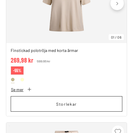
01
/
06
Finstickad polotröja med korta ärmar
269,98 kr
Price reduced from
599,95 kr
to
-55%
Se mer
Storlekar