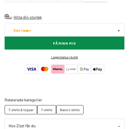
Hitta din storlek
Slut i lager
PÅMINN MIG
Lagerstatus i butik
Relaterade kategorier
T-shirts & toppar
T-shirts
Basic t-shirts
Hos Zizzi får du