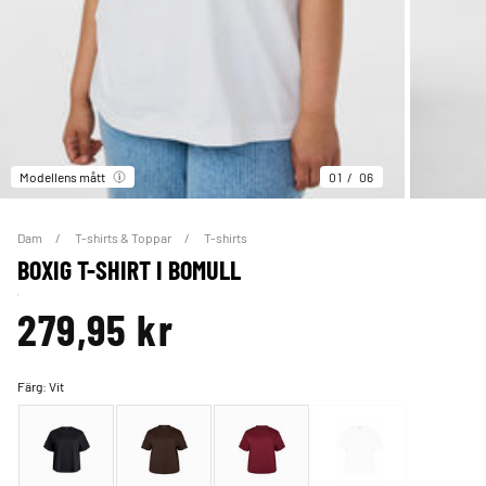
Modellens mått
01
06
Dam
T-shirts & Toppar
T-shirts
BOXIG T-SHIRT I BOMULL
279,95 kr
Färg:
Vit