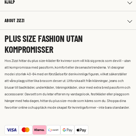
HJÄLP
ABOUT ZIZZI
PLUS SIZE FASHION UTAN
KOMPROMISSER
Hos Zizzi hittar du plus size-kläder för kvinnor som vill klä sig precis som de vill – utan
att kompromissa med passform, komfort eller de senaste trenderna. Vi designar
mode i storlek 40-64 med en förståelse för den kvinnliga figuren, vilket säkerställer
att våra plagg sitter lika bra som de ser ut. Utforska allt från klänningar, jeans och
blusar till badkläder, underkläder, träningskläder, skor med extra bred passform och
accessoarer. Oavsett om du letar efter en ny vardagslook, festkläder eller plagg som
hänger med hela dagen, hittar du plus size-mode som känns som du. Shoppa dina
favoriter online och upptäck mode skapat för kvinnliga former – inte bara standarder.