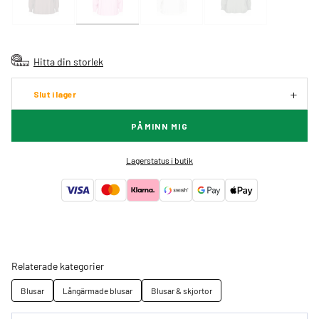
Hitta din storlek
Slut i lager
PÅMINN MIG
Lagerstatus i butik
Relaterade kategorier
Blusar
Långärmade blusar
Blusar & skjortor