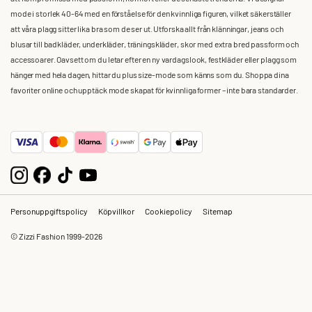
mode i storlek 40-64 med en förståelse för den kvinnliga figuren, vilket säkerställer
att våra plagg sitter lika bra som de ser ut. Utforska allt från klänningar, jeans och
blusar till badkläder, underkläder, träningskläder, skor med extra bred passform och
accessoarer. Oavsett om du letar efter en ny vardagslook, festkläder eller plagg som
hänger med hela dagen, hittar du plus size-mode som känns som du. Shoppa dina
favoriter online och upptäck mode skapat för kvinnliga former – inte bara standarder.
Personuppgiftspolicy
Köpvillkor
Cookiepolicy
Sitemap
© Zizzi Fashion 1999-2026