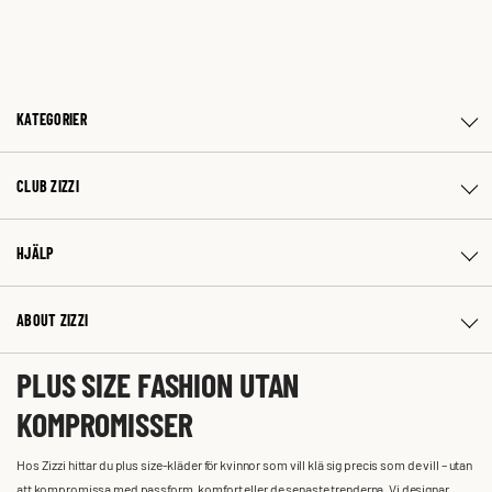
KATEGORIER
CLUB ZIZZI
HJÄLP
ABOUT ZIZZI
PLUS SIZE FASHION UTAN
KOMPROMISSER
Hos Zizzi hittar du plus size-kläder för kvinnor som vill klä sig precis som de vill – utan
att kompromissa med passform, komfort eller de senaste trenderna. Vi designar