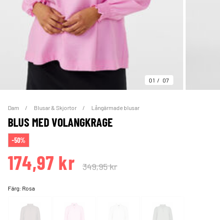
01
07
Dam
Blusar & Skjortor
Långärmade blusar
BLUS MED VOLANGKRAGE
-50%
174,97 kr
349,95 kr
Färg:
Rosa