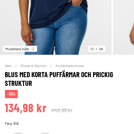
Modellens mått
01
06
Dam
Blusar & Skjortor
Kortärmade blusar
BLUS MED KORTA PUFFÄRMAR OCH PRICKIG
STRUKTUR
-70%
134,98 kr
449,95 kr
Färg:
Blå