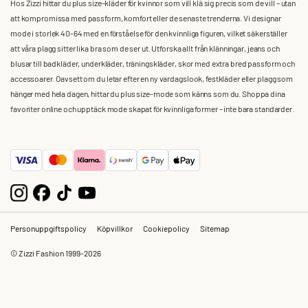
Hos Zizzi hittar du plus size-kläder för kvinnor som vill klä sig precis som de vill – utan
att kompromissa med passform, komfort eller de senaste trenderna. Vi designar
mode i storlek 40-64 med en förståelse för den kvinnliga figuren, vilket säkerställer
att våra plagg sitter lika bra som de ser ut. Utforska allt från klänningar, jeans och
blusar till badkläder, underkläder, träningskläder, skor med extra bred passform och
accessoarer. Oavsett om du letar efter en ny vardagslook, festkläder eller plagg som
hänger med hela dagen, hittar du plus size-mode som känns som du. Shoppa dina
favoriter online och upptäck mode skapat för kvinnliga former – inte bara standarder.
Personuppgiftspolicy
Köpvillkor
Cookiepolicy
Sitemap
© Zizzi Fashion 1999-2026