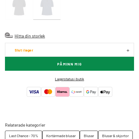
Hitta din storlek
Slut i lager
PÅMINN MIG
Lagerstatus i butik
Relaterade kategorier
Last Chance - 70%
Kortärmade blusar
Blusar
Blusar & skjortor