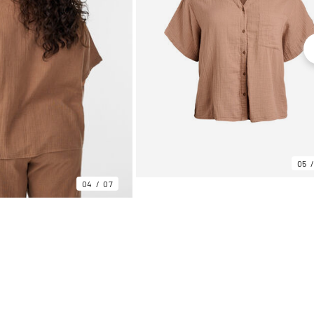
05
04
07