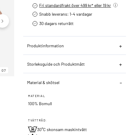
Fri standardfrakt över 499 kr* eller 19 kr
Snabb leverans: 1-4 vardagar
30 dagars returrätt­
Produktinformation
Storleksguide och Produktmått
07
06
07
Material & skötsel
MATERIAL
100% Bomull
TVÄTTRÅD:
30°C skonsam maskintvätt