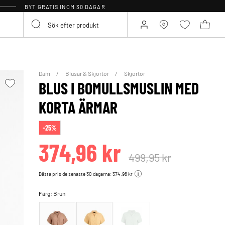
BYT GRATIS INOM 30 DAGAR
Dam
Blusar & Skjortor
Skjortor
BLUS I BOMULLSMUSLIN MED
KORTA ÄRMAR
-25%
374,96 kr
499,95 kr
Bästa pris de senaste 30 dagarna: 374,96 kr
Färg:
Brun