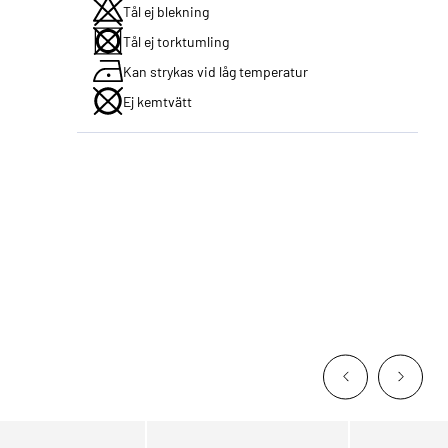
Tål ej blekning
Tål ej torktumling
Kan strykas vid låg temperatur
Ej kemtvätt