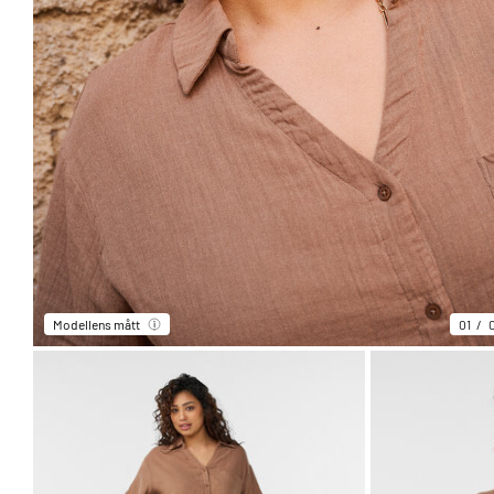
Modellens mått
01