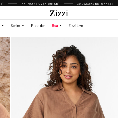
TT*
FRI FRAKT ÖVER 499 KR*
30 DAGARS RETURRÄTT
Serier
Preorder
Rea
Zizzi Live