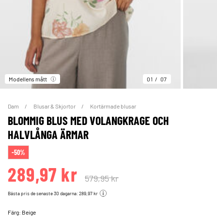
Modellens mått
01
07
Dam
Blusar & Skjortor
Kortärmade blusar
BLOMMIG BLUS MED VOLANGKRAGE OCH
HALVLÅNGA ÄRMAR
-50%
289,97 kr
579,95 kr
Bästa pris de senaste 30 dagarna: 289,97 kr
Färg:
Beige