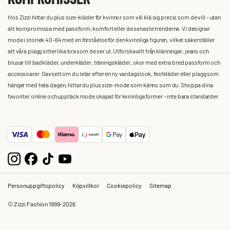
Hos Zizzi hittar du plus size-kläder för kvinnor som vill klä sig precis som de vill – utan
att kompromissa med passform, komfort eller de senaste trenderna. Vi designar
mode i storlek 40-64 med en förståelse för den kvinnliga figuren, vilket säkerställer
att våra plagg sitter lika bra som de ser ut. Utforska allt från klänningar, jeans och
blusar till badkläder, underkläder, träningskläder, skor med extra bred passform och
accessoarer. Oavsett om du letar efter en ny vardagslook, festkläder eller plagg som
hänger med hela dagen, hittar du plus size-mode som känns som du. Shoppa dina
favoriter online och upptäck mode skapat för kvinnliga former – inte bara standarder.
Personuppgiftspolicy
Köpvillkor
Cookiepolicy
Sitemap
© Zizzi Fashion 1999-2026