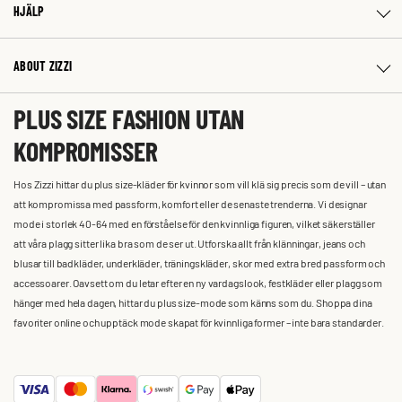
HJÄLP
ABOUT ZIZZI
PLUS SIZE FASHION UTAN
KOMPROMISSER
Hos Zizzi hittar du plus size-kläder för kvinnor som vill klä sig precis som de vill – utan
att kompromissa med passform, komfort eller de senaste trenderna. Vi designar
mode i storlek 40-64 med en förståelse för den kvinnliga figuren, vilket säkerställer
att våra plagg sitter lika bra som de ser ut. Utforska allt från klänningar, jeans och
blusar till badkläder, underkläder, träningskläder, skor med extra bred passform och
accessoarer. Oavsett om du letar efter en ny vardagslook, festkläder eller plagg som
hänger med hela dagen, hittar du plus size-mode som känns som du. Shoppa dina
favoriter online och upptäck mode skapat för kvinnliga former – inte bara standarder.