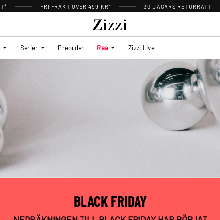
TT*
FRI FRAKT ÖVER 499 KR*
30 DAGARS RETURRÄTT
Serier
Preorder
Rea
Zizzi Live
BLACK FRIDAY
NEDRÄKNINGEN TILL BLACK FRIDAY HAR BÖRJAT