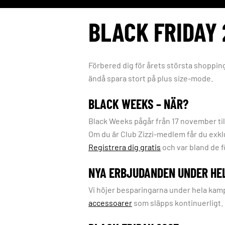
BLACK FRIDAY 
Förbered dig för årets största shoppingp
ändå spara stort på plus size-mode.
BLACK WEEKS – NÄR?
Black Weeks pågår från 17 november til
Om du är Club Zizzi-medlem får du exkl
Registrera dig gratis
och var bland de 
NYA ERBJUDANDEN UNDER HE
Vi höjer besparingarna under hela ka
accessoarer
som släpps kontinuerligt. 