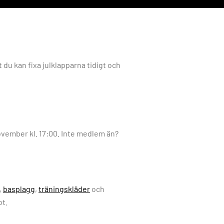
t du kan fixa julklapparna tidigt och
ovember kl. 17:00. Inte medlem än?
,
basplagg
,
träningskläder
och
ot.