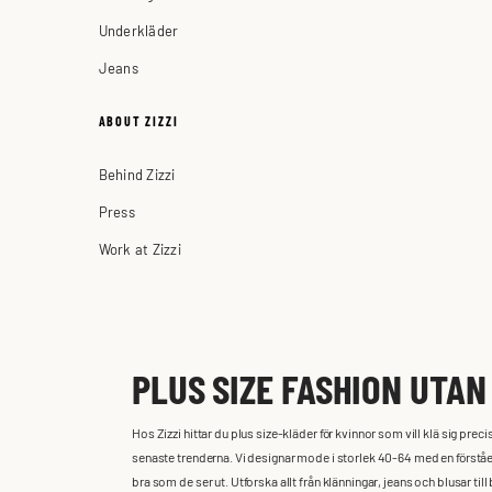
Underkläder
Jeans
ABOUT ZIZZI
Behind Zizzi
Press
Work at Zizzi
PLUS SIZE FASHION UTA
Hos Zizzi hittar du plus size-kläder för kvinnor som vill klä sig pr
senaste trenderna. Vi designar mode i storlek 40-64 med en förståelse 
bra som de ser ut. Utforska allt från klänningar, jeans och blusar t