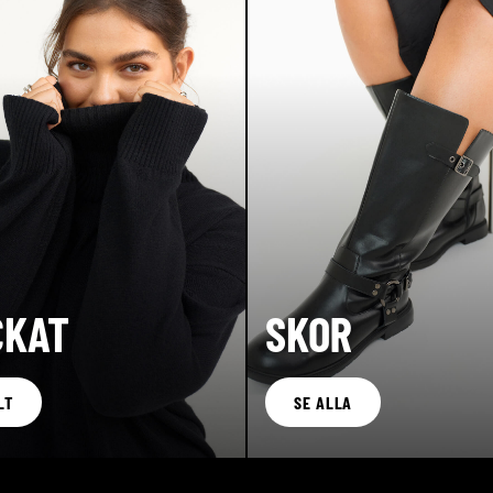
CKAT
SKOR
LT
SE ALLA