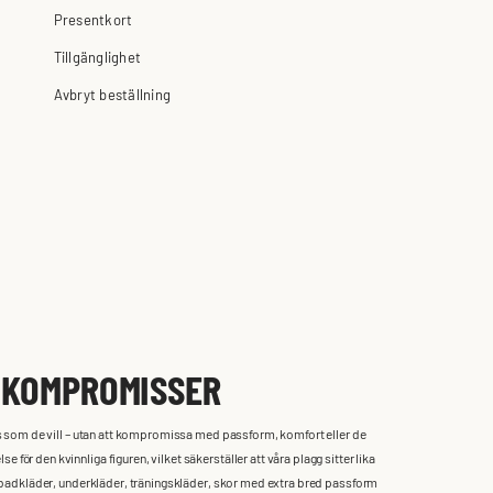
Presentkort
Tillgänglighet
Avbryt beställning
N KOMPROMISSER
ecis som de vill – utan att kompromissa med passform, komfort eller de
för den kvinnliga figuren, vilket säkerställer att våra plagg sitter lika
ill badkläder, underkläder, träningskläder, skor med extra bred passform