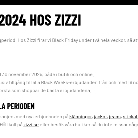
2024 HOS ZIZZI
eriod. Hos Zizzi firar vi Black Friday under två hela veckor, så at
l 30 november 2025, både i butik och online.
usiv tillgång till alla Black Weeks-erbjudanden från och med 16 n
första som shoppar de bästa erbjudandena.
LA PERIODEN
mpanjen, med nya erbjudanden på
klänningar
,
jackor
,
jeans
,
stickat
Håll koll på
zizzi.se
eller besök våra butiker så du inte missar någ