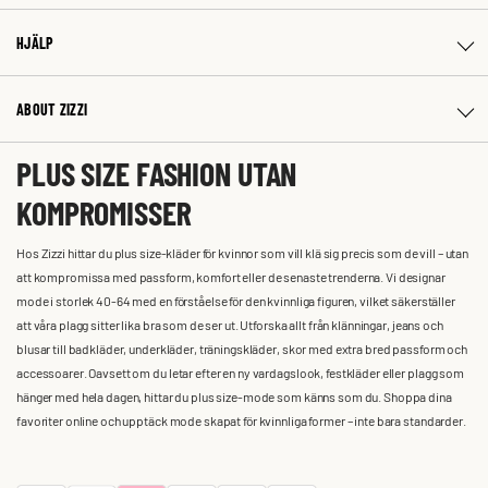
HJÄLP
ABOUT ZIZZI
PLUS SIZE FASHION UTAN
KOMPROMISSER
Hos Zizzi hittar du plus size-kläder för kvinnor som vill klä sig precis som de vill – utan
att kompromissa med passform, komfort eller de senaste trenderna. Vi designar
mode i storlek 40-64 med en förståelse för den kvinnliga figuren, vilket säkerställer
att våra plagg sitter lika bra som de ser ut. Utforska allt från klänningar, jeans och
blusar till badkläder, underkläder, träningskläder, skor med extra bred passform och
accessoarer. Oavsett om du letar efter en ny vardagslook, festkläder eller plagg som
hänger med hela dagen, hittar du plus size-mode som känns som du. Shoppa dina
favoriter online och upptäck mode skapat för kvinnliga former – inte bara standarder.