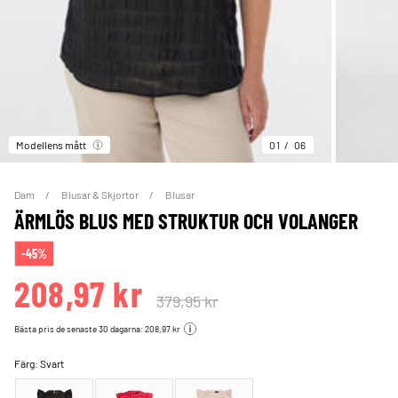
Modellens mått
01
06
Dam
Blusar & Skjortor
Blusar
ÄRMLÖS BLUS MED STRUKTUR OCH VOLANGER
-45%
208,97 kr
379,95 kr
Bästa pris de senaste 30 dagarna: 208,97 kr
Färg:
Svart