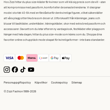
Hos Zizzi hittar du plus size-kläder för kvinnor som vill klä sig precis som de vill – utan
att kompromissa med passform, komfort eller de senaste trenderna. Vi designar
mode i storlek 40-64 med en förståelse för den kvinnliga figuren, vilket säkerställer
att våra plagg sitter lika bra som de ser ut. Utforska allt från klänningar, jeans och
blusar till badkläder, underkläder, träningskläder, skor med extra bred passform och
accessoarer. Oavsett om du letar efter en ny vardagslook, festkläder eller plagg som
hänger med hela dagen, hittar du plus size-mode som känns som du. Shoppa dina
favoriter online och upptäck mode skapat för kvinnliga former – inte bara standarder.
Personuppgiftspolicy
Köpvillkor
Cookiepolicy
Sitemap
© Zizzi Fashion 1999-2026