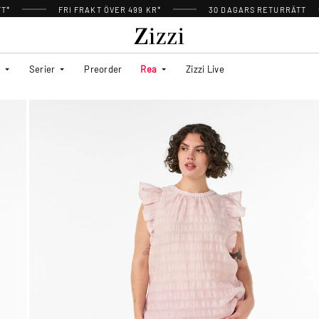
TT*
FRI FRAKT ÖVER 499 KR*
30 DAGARS RETURRÄTT
Serier
Preorder
Rea
Zizzi Live