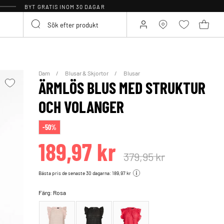
BYT GRATIS INOM 30 DAGAR
Dam
Blusar & Skjortor
Blusar
ÄRMLÖS BLUS MED STRUKTUR
OCH VOLANGER
-50%
189,97 kr
379,95 kr
Bästa pris de senaste 30 dagarna: 189,97 kr
Färg:
Rosa