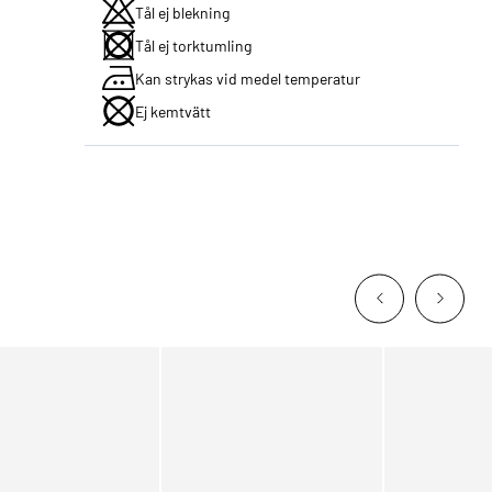
Tål ej blekning
Tål ej torktumling
Kan strykas vid medel temperatur
Ej kemtvätt