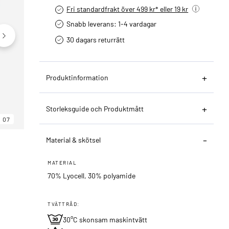
Fri standardfrakt över 499 kr* eller 19 kr
Snabb leverans: 1-4 vardagar
30 dagars returrätt­
Produktinformation
Storleksguide och Produktmått
07
06
07
Material & skötsel
MATERIAL
70% Lyocell, 30% polyamide
TVÄTTRÅD:
30°C skonsam maskintvätt