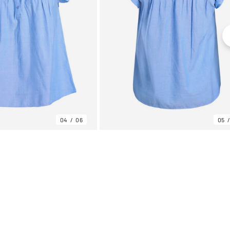
04
06
05