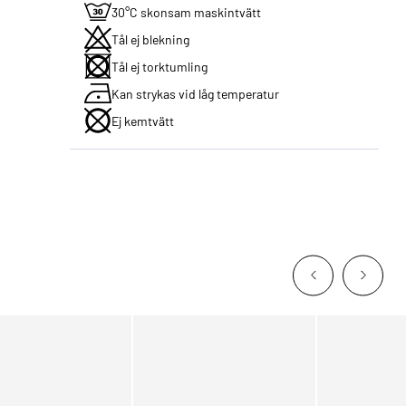
30°C skonsam maskintvätt
Tål ej blekning
Tål ej torktumling
Kan strykas vid låg temperatur
Ej kemtvätt