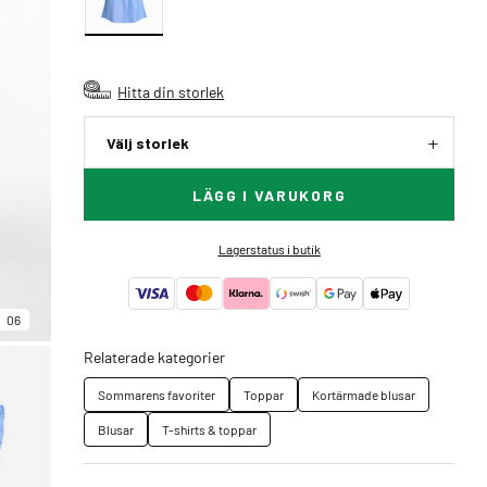
Hitta din storlek
Välj storlek
LÄGG I VARUKORG
Lagerstatus i butik
06
Relaterade kategorier
Sommarens favoriter
Toppar
Kortärmade blusar
Blusar
T-shirts & toppar