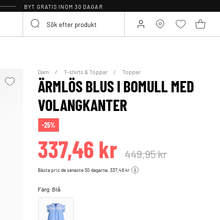
BYT GRATIS INOM 30 DAGAR
Dam
T-shirts & Toppar
Toppar
ÄRMLÖS BLUS I BOMULL MED
VOLANGKANTER
-25%
337,46 kr
449,95 kr
Bästa pris de senaste 30 dagarna: 337,46 kr
Färg:
Blå