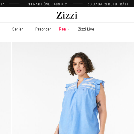
TT*
FRI FRAKT ÖVER 499 KR*
30 DAGARS RETURRÄTT
Serier
Preorder
Rea
Zizzi Live