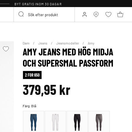
BYT GRATIS INOM 30 DAGAR
Dam
Jeans
Jeansmodeller
Amy
AMY JEANS MED HÖG MIDJA
OCH SUPERSMAL PASSFORM
2 FOR 650
379,95 kr
Färg:
Blå