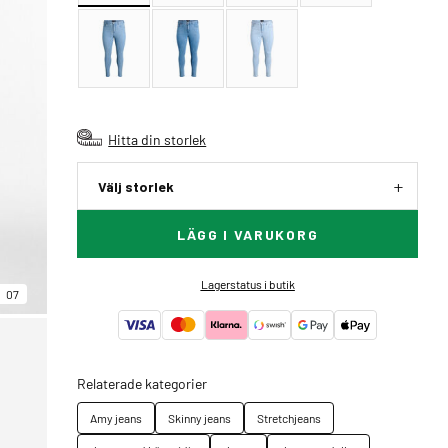
Hitta din storlek
Välj storlek
LÄGG I VARUKORG
Lagerstatus i butik
07
Relaterade kategorier
Amy jeans
Skinny jeans
Stretchjeans