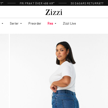
TT*
FRI FRAKT ÖVER 499 KR*
30 DAGARS RETURRÄTT
Serier
Preorder
Rea
Zizzi Live