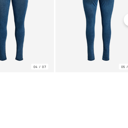
04
07
05