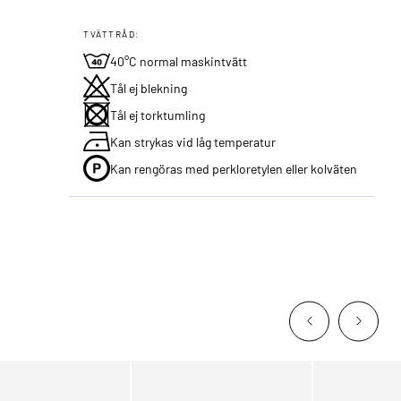
TVÄTTRÅD:
40°C normal maskintvätt
Tål ej blekning
Tål ej torktumling
Kan strykas vid låg temperatur
Kan rengöras med perkloretylen eller kolväten