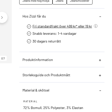
Jeans med hög midja
Jeans
Jeansmodeller
Hos Zizzi får du
Fri standardfrakt över 499 kr* eller 19 kr
Snabb leverans: 1-4 vardagar
30 dagars returrätt­
07
06
07
Produktinformation
Storleksguide och Produktmått
Material & skötsel
MATERIAL
72% Bomull, 25% Polyester, 3% Elastan