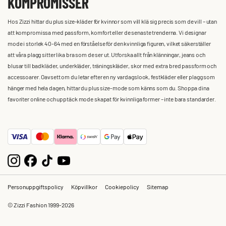
KOMPROMISSER
Hos Zizzi hittar du plus size-kläder för kvinnor som vill klä sig precis som de vill – utan
att kompromissa med passform, komfort eller de senaste trenderna. Vi designar
mode i storlek 40-64 med en förståelse för den kvinnliga figuren, vilket säkerställer
att våra plagg sitter lika bra som de ser ut. Utforska allt från klänningar, jeans och
blusar till badkläder, underkläder, träningskläder, skor med extra bred passform och
accessoarer. Oavsett om du letar efter en ny vardagslook, festkläder eller plagg som
hänger med hela dagen, hittar du plus size-mode som känns som du. Shoppa dina
favoriter online och upptäck mode skapat för kvinnliga former – inte bara standarder.
Personuppgiftspolicy
Köpvillkor
Cookiepolicy
Sitemap
© Zizzi Fashion 1999-2026