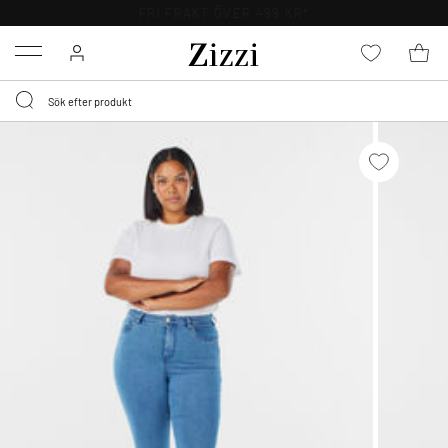
FRI FRAKT ÖVER 499 KR*
Menu