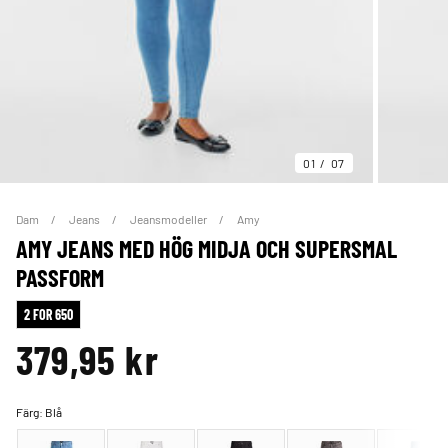
01
07
Dam
Jeans
Jeansmodeller
Amy
AMY JEANS MED HÖG MIDJA OCH SUPERSMAL
PASSFORM
2 FOR 650
379,95 kr
Färg:
Blå