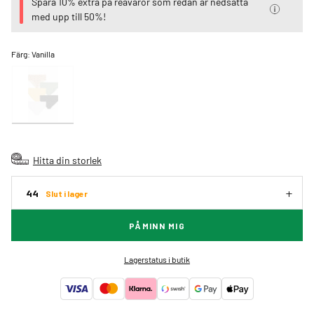
Spara 10% extra på reavaror som redan är nedsatta
med upp till 50%!
Färg:
Vanilla
Hitta din storlek
44
Slut i lager
PÅMINN MIG
Lagerstatus i butik