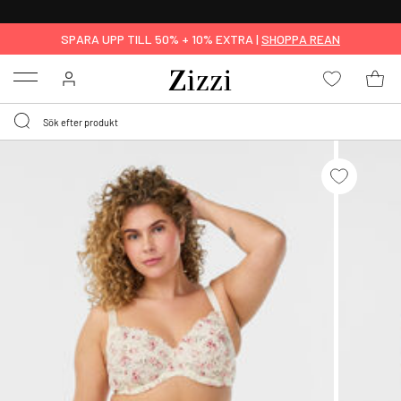
FRI FRAKT ÖVER 499 KR*
SPARA UPP TILL 50% + 10% EXTRA |
SHOPPA REAN
Menu