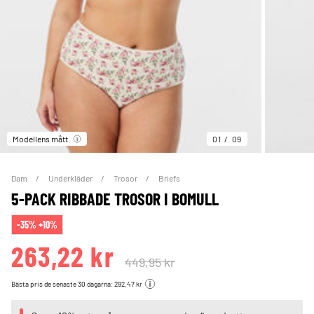
Modellens mått
01
09
Dam
Underkläder
Trosor
Briefs
5-PACK RIBBADE TROSOR I BOMULL
-35% +10%
263,22 kr
449,95 kr
Bästa pris de senaste 30 dagarna: 292,47 kr