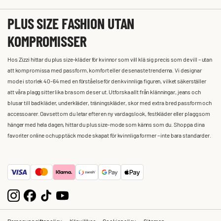
PLUS SIZE FASHION UTAN
KOMPROMISSER
Hos Zizzi hittar du plus size-kläder för kvinnor som vill klä sig precis som de vill – utan
att kompromissa med passform, komfort eller de senaste trenderna. Vi designar
mode i storlek 40-64 med en förståelse för den kvinnliga figuren, vilket säkerställer
att våra plagg sitter lika bra som de ser ut. Utforska allt från klänningar, jeans och
blusar till badkläder, underkläder, träningskläder, skor med extra bred passform och
accessoarer. Oavsett om du letar efter en ny vardagslook, festkläder eller plagg som
hänger med hela dagen, hittar du plus size-mode som känns som du. Shoppa dina
favoriter online och upptäck mode skapat för kvinnliga former – inte bara standarder.
Personuppgiftspolicy
Köpvillkor
Cookiepolicy
Sitemap