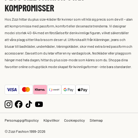
KOMPROMISSER
Hos Zizzi hittar du plus size-kläder för kvinnor som vill klä sig precis som de vill – utan
att kompromissa med passform, komfort eller de senaste trenderna. Vi designar
mode i storlek 40-64 med en förståelse för den kvinnliga figuren, vilket säkerställer
att våra plagg sitter lika bra som de ser ut. Utforska allt från klänningar, jeans och
blusar till badkläder, underkläder, träningskläder, skor med extra bred passform och
accessoarer. Oavsett om du letar efter en ny vardagslook, festkläder eller plagg som
hänger med hela dagen, hittar du plus size-mode som känns som du. Shoppa dina
favoriter online och upptäck mode skapat för kvinnliga former – inte bara standarder.
Personuppgiftspolicy
Köpvillkor
Cookiepolicy
Sitemap
© Zizzi Fashion 1999-2026