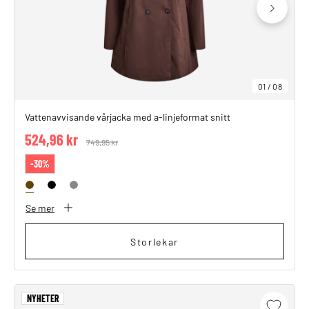
01
/
08
Vattenavvisande vårjacka med a-linjeformat snitt
524,96 kr
Price reduced from
749,95 kr
to
-30%
Se mer
Storlekar
NYHETER