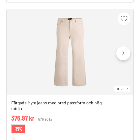
01
/
07
Färgade Myra jeans med bred passform och hög
midja
376,97 kr
Price reduced from
579,95 kr
to
-35%