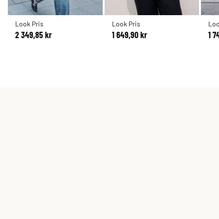
Look Pris
Look Pris
Loo
2 349,85 kr
1 649,90 kr
1 7