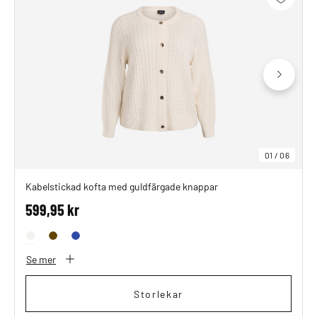
01
/
06
Kabelstickad kofta med guldfärgade knappar
599,95 kr
Se mer
Storlekar