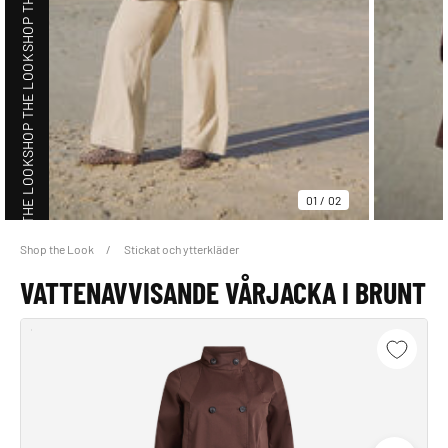
SHOP THE LOOK
SHOP THE LOOK
01
/
02
Shop the Look
Stickat och ytterkläder
SHOP THE LOOK
VATTENAVVISANDE VÅRJACKA I BRUNT
SHOP THE LOOK