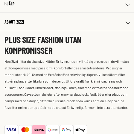
HJÄLP
ABOUT ZIZZI
PLUS SIZE FASHION UTAN
KOMPROMISSER
Hos Zizzi hittar du plus size-kläder för kvinnor som vill klä sig precis som de vill – utan
att kompromissa med passform, komfort eller de senaste trenderna. Vi designar
mode i storlek 40-64 med en förståelse för den kvinnliga figuren, vilket säkerställer
att våra plagg sitter lika bra som de ser ut. Utforska allt från klänningar, jeans och
blusar till badkläder, underkläder, träningskläder, skor med extra bred passform och
accessoarer. Oavsett om du letar efter en ny vardagslook, festkläder eller plagg som
hänger med hela dagen, hittar du plus size-mode som känns som du. Shoppa dina
favoriter online och upptäck mode skapat för kvinnliga former – inte bara standarder.