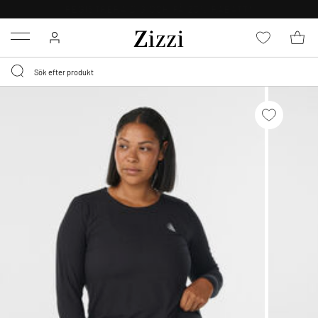
FRI FRAKT ÖVER 499 KR*
Menu