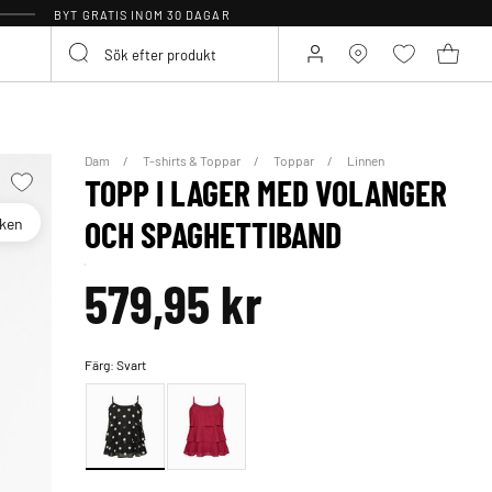
BYT GRATIS INOM 30 DAGAR
Dam
T-shirts & Toppar
Toppar
Linnen
TOPP I LAGER MED VOLANGER
oken
OCH SPAGHETTIBAND
579,95 kr
Färg:
Svart