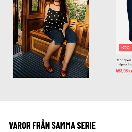
-20%
Capribyxor
midja och sl
463,96 k
VAROR FRÅN SAMMA SERIE