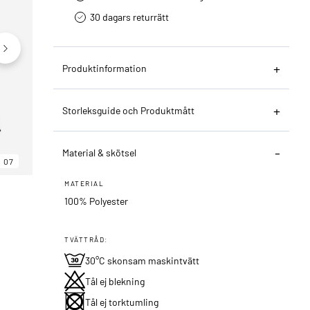
30 dagars returrätt­
Produktinformation
Storleksguide och Produktmått
Material & skötsel
07
06
07
MATERIAL
100% Polyester
TVÄTTRÅD:
30°C skonsam maskintvätt
Tål ej blekning
Tål ej torktumling