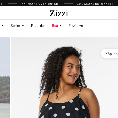
TT*
FRI FRAKT ÖVER 499 KR*
30 DAGARS RETURRÄTT
Serier
Preorder
Rea
Zizzi Live
Köp lo