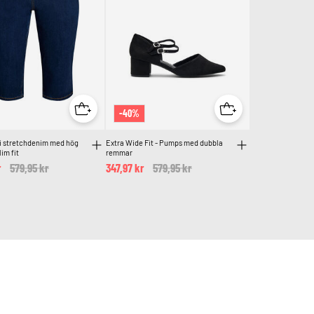
-40%
 i stretchdenim med hög
Extra Wide Fit - Pumps med dubbla
im fit
remmar
r
Price reduced from
579,95 kr
to
347,97 kr
Price reduced from
579,95 kr
to