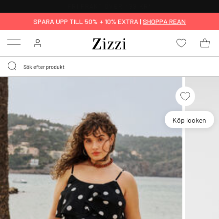
FRI FRAKT ÖVER 499 KR*
SPARA UPP TILL 50% + 10% EXTRA |
SHOPPA REAN
Menu
Köp looken