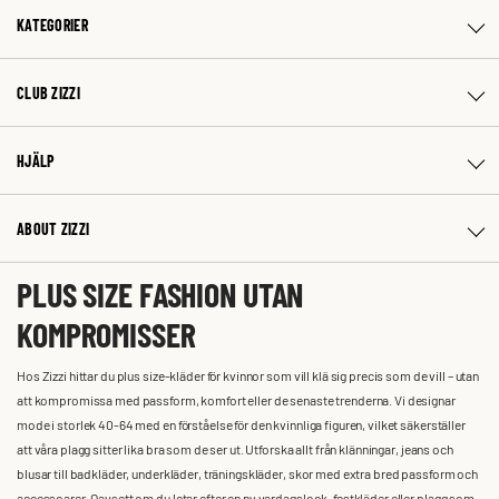
KATEGORIER
CLUB ZIZZI
HJÄLP
ABOUT ZIZZI
PLUS SIZE FASHION UTAN
KOMPROMISSER
Hos Zizzi hittar du plus size-kläder för kvinnor som vill klä sig precis som de vill – utan
att kompromissa med passform, komfort eller de senaste trenderna. Vi designar
mode i storlek 40-64 med en förståelse för den kvinnliga figuren, vilket säkerställer
att våra plagg sitter lika bra som de ser ut. Utforska allt från klänningar, jeans och
blusar till badkläder, underkläder, träningskläder, skor med extra bred passform och
accessoarer. Oavsett om du letar efter en ny vardagslook, festkläder eller plagg som