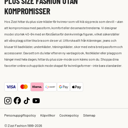
PLUS SIZE FASHION UTAN
KOMPROMISSER
Hos Zizzi hittar du plus size-kläder för kvinnor som vill klä sig precis som de vill – utan
att kompromissa med passform, komfort eller de senaste trenderna. Vi designar
mode i storlek 40-64 med en förståelse för den kvinnliga figuren, vilket säkerställer
att våra plagg sitter lika bra som de ser ut. Utforska allt från klänningar, jeans och
blusar till badkläder, underkläder, träningskläder, skor med extra bred passform och
accessoarer. Oavsett om du letar efter en ny vardagslook, festkläder eller plagg som
hänger med hela dagen, hittar du plus size-mode som känns som du. Shoppa dina
favoriter online och upptäck mode skapat för kvinnliga former – inte bara standarder.
Personuppgiftspolicy
Köpvillkor
Cookiepolicy
Sitemap
© Zizzi Fashion 1999-2026