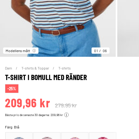
Modellens mått
01
06
Dam
T-shirts & Toppar
T-shirts
T-SHIRT I BOMULL MED RÄNDER
-25%
209,96 kr
279,95 kr
Bästa pris de senaste 30 dagarna: 209,96 kr
Färg:
Blå