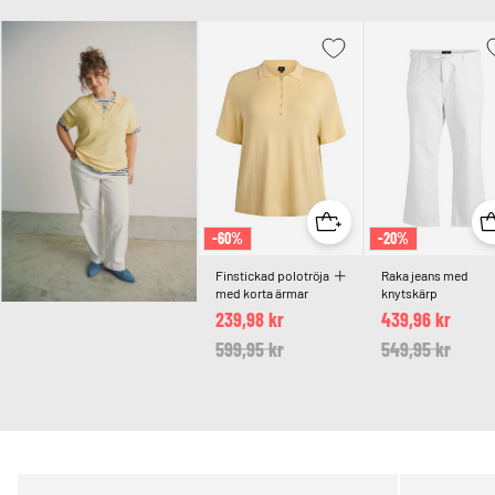
-60%
-20%
Finstickad polotröja
Raka jeans med
med korta ärmar
knytskärp
239,98 kr
439,96 kr
Price reduced from
599,95 kr
to
Price reduced 
549,95 kr
to