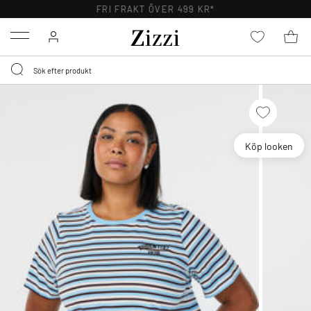
FRI FRAKT ÖVER 499 KR*
Menu
Köp looken