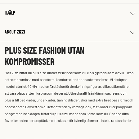
HJÄLP
ABOUT ZIZZI
PLUS SIZE FASHION UTAN
KOMPROMISSER
Hos Zizzi hittar du plus size-kläder för kvinnor som vill klä sig precis som de vill – utan
att kompromissa med passform, komfort eller de senaste trenderna. Vi designar
mode i storlek 40-64 med en förståelse för den kvinnliga figuren, vilket säkerställer
att våra plagg sitter lika bra som de ser ut. Utforska allt från klänningar, jeans och
blusar till badkläder, underkläder, träningskläder, skor med extra bred passform och
accessoarer. Oavsett om du letar efter en ny vardagslook, festkläder eller plagg som
hänger med hela dagen, hittar du plus size-mode som känns som du. Shoppa dina
favoriter online och upptäck mode skapat för kvinnliga former – inte bara standarder.