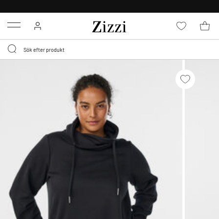
FRI FRAKT ÖVER 499 KR*
Menu