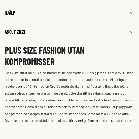
HJÄLP
ABOUT ZIZZI
PLUS SIZE FASHION UTAN
KOMPROMISSER
Hos Zizzi hittar du plus size-kläder för kvinnor som vill klä sig precis som de vill – utan
att kompromissa med passform, komfort eller de senaste trenderna. Vi designar
mode i storlek 40-64 med en förståelse för den kvinnliga figuren, vilket säkerställer
att våra plagg sitter lika bra som de ser ut. Utforska allt från klänningar, jeans och
blusar till badkläder, underkläder, träningskläder, skor med extra bred passform och
accessoarer. Oavsett om du letar efter en ny vardagslook, festkläder eller plagg som
hänger med hela dagen, hittar du plus size-mode som känns som du. Shoppa dina
favoriter online och upptäck mode skapat för kvinnliga former – inte bara standarder.