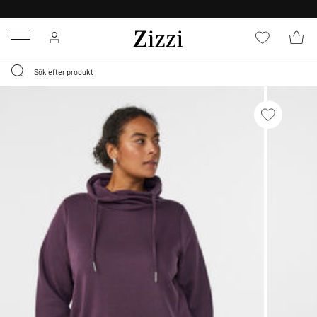
FRI FRAKT ÖVER 499 KR*
Menu