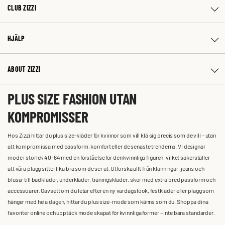
CLUB ZIZZI
HJÄLP
ABOUT ZIZZI
PLUS SIZE FASHION UTAN
KOMPROMISSER
Hos Zizzi hittar du plus size-kläder för kvinnor som vill klä sig precis som de vill – utan
att kompromissa med passform, komfort eller de senaste trenderna. Vi designar
mode i storlek 40-64 med en förståelse för den kvinnliga figuren, vilket säkerställer
att våra plagg sitter lika bra som de ser ut. Utforska allt från klänningar, jeans och
blusar till badkläder, underkläder, träningskläder, skor med extra bred passform och
accessoarer. Oavsett om du letar efter en ny vardagslook, festkläder eller plagg som
hänger med hela dagen, hittar du plus size-mode som känns som du. Shoppa dina
favoriter online och upptäck mode skapat för kvinnliga former – inte bara standarder.