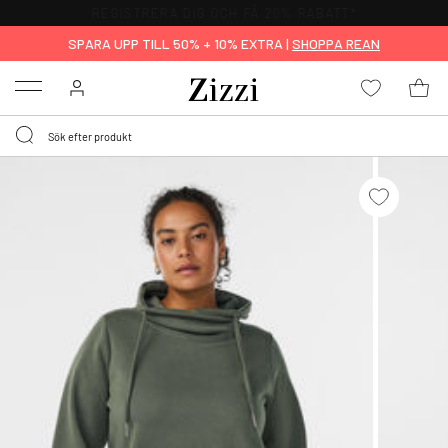
FRI FRAKT ÖVER 499 KR*
SPARA UPP TILL 50% + 10% EXTRA |
SHOPPA REAN
Menu