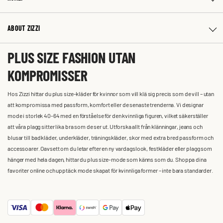
ABOUT ZIZZI
PLUS SIZE FASHION UTAN
KOMPROMISSER
Hos Zizzi hittar du plus size-kläder för kvinnor som vill klä sig precis som de vill – utan
att kompromissa med passform, komfort eller de senaste trenderna. Vi designar
mode i storlek 40-64 med en förståelse för den kvinnliga figuren, vilket säkerställer
att våra plagg sitter lika bra som de ser ut. Utforska allt från klänningar, jeans och
blusar till badkläder, underkläder, träningskläder, skor med extra bred passform och
accessoarer. Oavsett om du letar efter en ny vardagslook, festkläder eller plagg som
hänger med hela dagen, hittar du plus size-mode som känns som du. Shoppa dina
favoriter online och upptäck mode skapat för kvinnliga former – inte bara standarder.