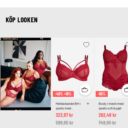
KÖP LOOKEN
-40% +10%
-65%
Heltäckande BH i
Body i mesh med
spets med
spets och bygel
remdetaljer
323,97 kr
262,48 kr
Price reduced from
599,95 kr
to
Price reduced 
749,95 kr
to