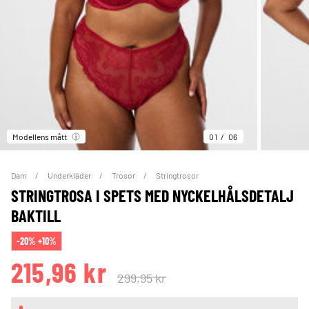
Modellens mått
01
06
Dam
Underkläder
Trosor
Stringtrosor
STRINGTROSA I SPETS MED NYCKELHÅLSDETALJ
BAKTILL
-20% +10%
215,96 kr
299,95 kr