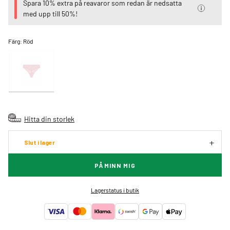
Spara 10% extra på reavaror som redan är nedsatta
med upp till 50%!
Färg:
Röd
Hitta din storlek
Slut i lager
PÅMINN MIG
Lagerstatus i butik