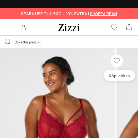
FRI FRAKT ÖVER 499 KR*
SPARA UPP TILL 50% + 10% EXTRA |
SHOPPA REAN
Menu
Köp looken