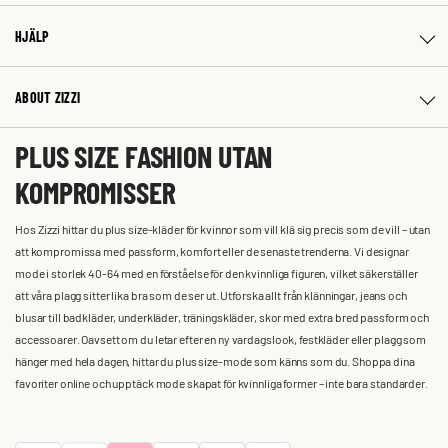
HJÄLP
ABOUT ZIZZI
PLUS SIZE FASHION UTAN
KOMPROMISSER
Hos Zizzi hittar du plus size-kläder för kvinnor som vill klä sig precis som de vill – utan
att kompromissa med passform, komfort eller de senaste trenderna. Vi designar
mode i storlek 40-64 med en förståelse för den kvinnliga figuren, vilket säkerställer
att våra plagg sitter lika bra som de ser ut. Utforska allt från klänningar, jeans och
blusar till badkläder, underkläder, träningskläder, skor med extra bred passform och
accessoarer. Oavsett om du letar efter en ny vardagslook, festkläder eller plagg som
hänger med hela dagen, hittar du plus size-mode som känns som du. Shoppa dina
favoriter online och upptäck mode skapat för kvinnliga former – inte bara standarder.