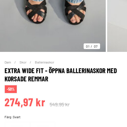
01
07
Dam
Skor
Ballerinaskor
EXTRA WIDE FIT - ÖPPNA BALLERINASKOR MED
KORSADE REMMAR
-50%
274,97 kr
549,95 kr
Färg:
Svart