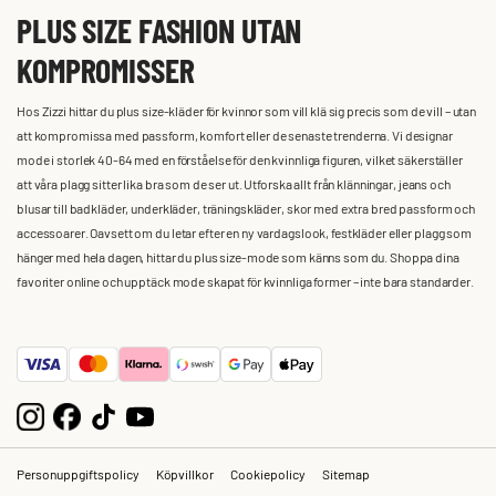
PLUS SIZE FASHION UTAN
KOMPROMISSER
Hos Zizzi hittar du plus size-kläder för kvinnor som vill klä sig precis som de vill – utan
att kompromissa med passform, komfort eller de senaste trenderna. Vi designar
mode i storlek 40-64 med en förståelse för den kvinnliga figuren, vilket säkerställer
att våra plagg sitter lika bra som de ser ut. Utforska allt från klänningar, jeans och
blusar till badkläder, underkläder, träningskläder, skor med extra bred passform och
accessoarer. Oavsett om du letar efter en ny vardagslook, festkläder eller plagg som
hänger med hela dagen, hittar du plus size-mode som känns som du. Shoppa dina
favoriter online och upptäck mode skapat för kvinnliga former – inte bara standarder.
Personuppgiftspolicy
Köpvillkor
Cookiepolicy
Sitemap