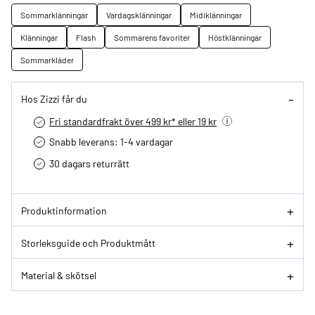
Sommarklänningar
Vardagsklänningar
Midiklänningar
Klänningar
Flash
Sommarens favoriter
Höstklänningar
Sommarkläder
Hos Zizzi får du
Fri standardfrakt över 499 kr* eller 19 kr
Snabb leverans: 1-4 vardagar
30 dagars returrätt­
Produktinformation
Storleksguide och Produktmått
Material & skötsel