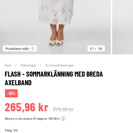
Modellens mått
01
06
Dam
Klänningar
Sommarklänningar
FLASH - SOMMARKLÄNNING MED BREDA
AXELBAND
-30%
265,96 kr
379,95 kr
Bästa pris de senaste 30 dagarna: 265,96 kr
Färg:
Vit