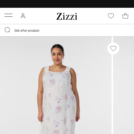
FRI FRAKT ÖVER 499 KR*
Menu