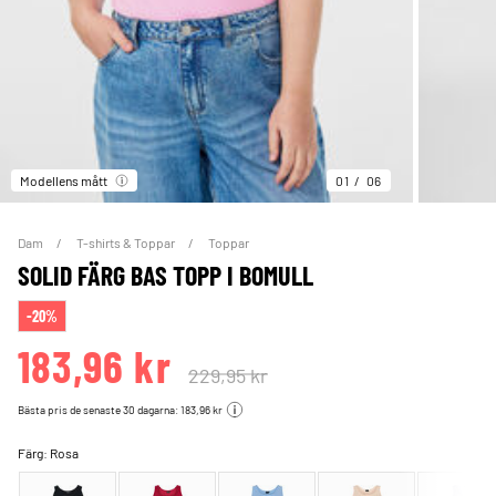
Modellens mått
01
06
Dam
T-shirts & Toppar
Toppar
SOLID FÄRG BAS TOPP I BOMULL
-20%
183,96 kr
229,95 kr
Bästa pris de senaste 30 dagarna: 183,96 kr
Färg:
Rosa