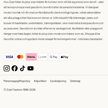
Hos Zizzi hittar du plus size-kläder för kvinnor som vill klä sig precis som de vill – utan
att kompromissa med passform, komfort eller de senaste trenderna. Vi designar
mode i storlek 40-64 med en förståelse för den kvinnliga figuren, vilket säkerställer
att våra plagg sitter lika bra som de ser ut. Utforska allt från klänningar, jeans och
blusar till badkläder, underkläder, träningskläder, skor med extra bred passform och
accessoarer. Oavsett om du letar efter en ny vardagslook, festkläder eller plagg som
hänger med hela dagen, hittar du plus size-mode som känns som du. Shoppa dina
favoriter online och upptäck mode skapat för kvinnliga former – inte bara standarder.
Personuppgiftspolicy
Köpvillkor
Cookiepolicy
Sitemap
© Zizzi Fashion 1999-2026