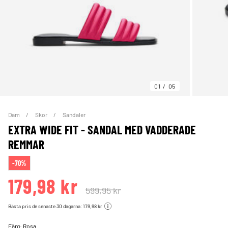
01
05
Dam
Skor
Sandaler
EXTRA WIDE FIT - SANDAL MED VADDERADE
REMMAR
-70%
179,98 kr
599,95 kr
Bästa pris de senaste 30 dagarna: 179,98 kr
Färg:
Rosa