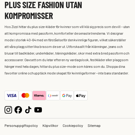
PLUS SIZE FASHION UTAN
KOMPROMISSER
Hos Zizzi hittar du plus size-kläder för kvinnor som vill klä sig precis som de vill – utan
att kompromissa med passform, komfort eller de senaste trenderna. Vi designar
mode i storlek 40-64 med en förståelse för den kvinnliga figuren, vilket säkerställer
att våra plagg sitter lika bra som de ser ut. Utforska allt från klänningar, jeans och
blusar till badkläder, underkläder, träningskläder, skor med extra bred passform och
accessoarer. Oavsett om du letar efter en ny vardagslook, festkläder eller plagg som
hänger med hela dagen, hittar du plus size-mode som känns som du. Shoppa dina
favoriter online och upptäck mode skapat för kvinnliga former – inte bara standarder.
Personuppgiftspolicy
Köpvillkor
Cookiepolicy
Sitemap