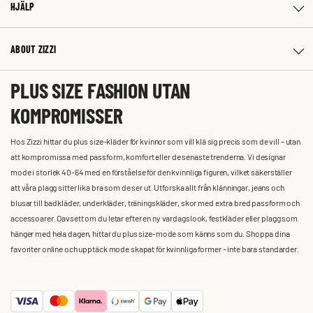
HJÄLP
ABOUT ZIZZI
PLUS SIZE FASHION UTAN
KOMPROMISSER
Hos Zizzi hittar du plus size-kläder för kvinnor som vill klä sig precis som de vill – utan
att kompromissa med passform, komfort eller de senaste trenderna. Vi designar
mode i storlek 40-64 med en förståelse för den kvinnliga figuren, vilket säkerställer
att våra plagg sitter lika bra som de ser ut. Utforska allt från klänningar, jeans och
blusar till badkläder, underkläder, träningskläder, skor med extra bred passform och
accessoarer. Oavsett om du letar efter en ny vardagslook, festkläder eller plagg som
hänger med hela dagen, hittar du plus size-mode som känns som du. Shoppa dina
favoriter online och upptäck mode skapat för kvinnliga former – inte bara standarder.