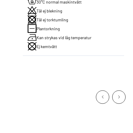
30°C normal maskintvätt
Tål ej blekning
Tål ej torktumling
Plantorkning
Kan strykas vid låg temperatur
Ej kemtvätt