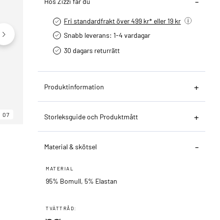
Hos Zizzi får du
Fri standardfrakt över 499 kr* eller 19 kr
Snabb leverans: 1-4 vardagar
30 dagars returrätt­
Produktinformation
07
06
07
Storleksguide och Produktmått
Material & skötsel
MATERIAL
95% Bomull, 5% Elastan
TVÄTTRÅD: