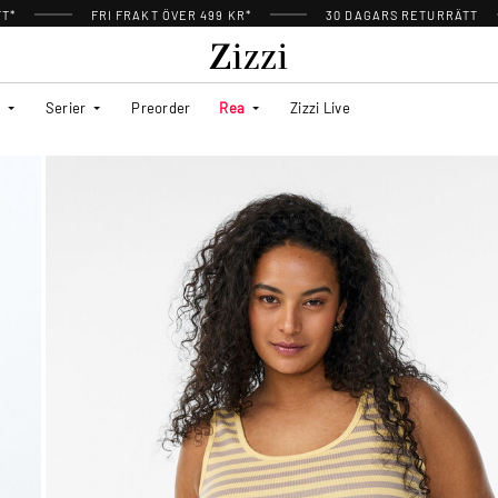
TT*
FRI FRAKT ÖVER 499 KR*
30 DAGARS RETURRÄTT
Serier
Preorder
Rea
Zizzi Live