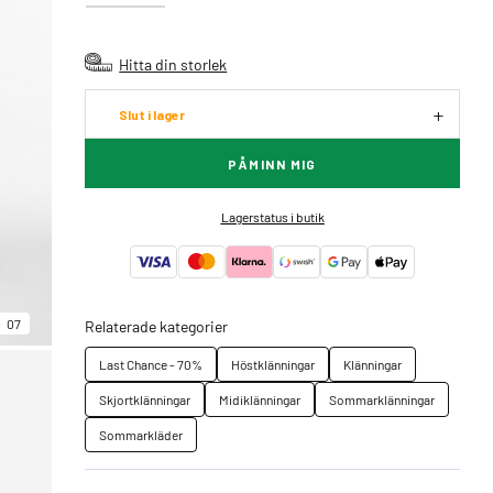
Hitta din storlek
Slut i lager
PÅMINN MIG
Lagerstatus i butik
07
Relaterade kategorier
Last Chance - 70%
Höstklänningar
Klänningar
Skjortklänningar
Midiklänningar
Sommarklänningar
Sommarkläder