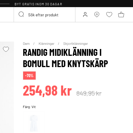
BYT GRATIS INOM 30 DAGAR
Dam
Klänningar
Skjortklänningar
RANDIG MIDIKLÄNNING I
BOMULL MED KNYTSKÄRP
-70%
254,98 kr
849,95 kr
Färg:
Vit