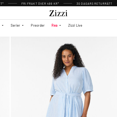
TT*
FRI FRAKT ÖVER 499 KR*
30 DAGARS RETURRÄTT
Serier
Preorder
Rea
Zizzi Live