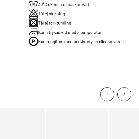
30°C skonsam maskintvätt
Tål ej blekning
Tål ej torktumling
Kan strykas vid medel temperatur
Kan rengöras med perkloretylen eller kolväten