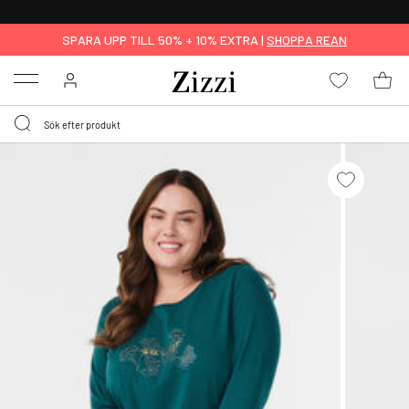
FRI FRAKT ÖVER 499 KR*
SPARA UPP TILL 50% + 10% EXTRA |
SHOPPA REAN
Menu