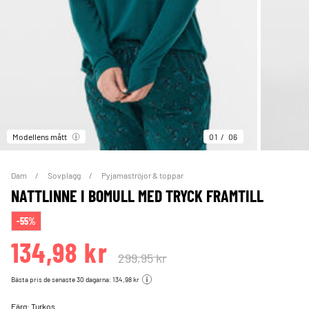
Modellens mått
01
06
Dam
Sovplagg
Pyjamaströjor & toppar
NATTLINNE I BOMULL MED TRYCK FRAMTILL
-55%
134,98 kr
299,95 kr
Bästa pris de senaste 30 dagarna: 134,98 kr
Färg:
Turkos