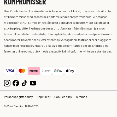
KOMPROMISSER
Hos Zizzi hittar du plus size-kläder för kvinnor som vill klä sig precis som de vill – utan
att kompromissa med passform, komfort eller de senaste trenderna. Vi designar
mode i storlek 40-64 med en förståelse för den kvinnliga figuren, vilket säkerställer
att våra plagg sitter lika bra som de ser ut. Utforska allt från klänningar, jeans och
blusar till badkläder, underkläder, träningskläder, skor med extra bred passform och
accessoarer. Oavsett om du letar efter en ny vardagslook, festkläder eller plagg som
hänger med hela dagen, hittar du plus size-mode som känns som du. Shoppa dina
favoriter online och upptäck mode skapat för kvinnliga former – inte bara standarder.
Personuppgiftspolicy
Köpvillkor
Cookiepolicy
Sitemap
© Zizzi Fashion 1999-2026