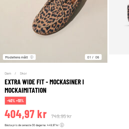
Modellens mått
01
06
Dam
Skor
EXTRA WIDE FIT - MOCKASINER I
MOCKAIMITATION
-40% +10%
404,97 kr
749,95 kr
Bästa pris de senaste 30 dagarna: 449,97 kr