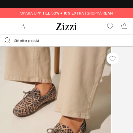
FRI FRAKT ÖVER 499 KR*
SPARA UPP TILL 50% + 10% EXTRA |
SHOPPA REAN
Menu