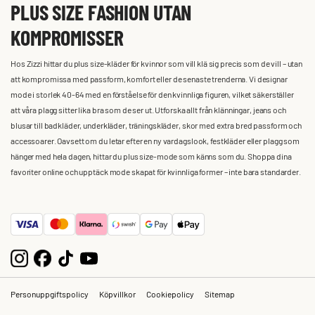
PLUS SIZE FASHION UTAN
KOMPROMISSER
Hos Zizzi hittar du plus size-kläder för kvinnor som vill klä sig precis som de vill – utan
att kompromissa med passform, komfort eller de senaste trenderna. Vi designar
mode i storlek 40-64 med en förståelse för den kvinnliga figuren, vilket säkerställer
att våra plagg sitter lika bra som de ser ut. Utforska allt från klänningar, jeans och
blusar till badkläder, underkläder, träningskläder, skor med extra bred passform och
accessoarer. Oavsett om du letar efter en ny vardagslook, festkläder eller plagg som
hänger med hela dagen, hittar du plus size-mode som känns som du. Shoppa dina
favoriter online och upptäck mode skapat för kvinnliga former – inte bara standarder.
Personuppgiftspolicy
Köpvillkor
Cookiepolicy
Sitemap